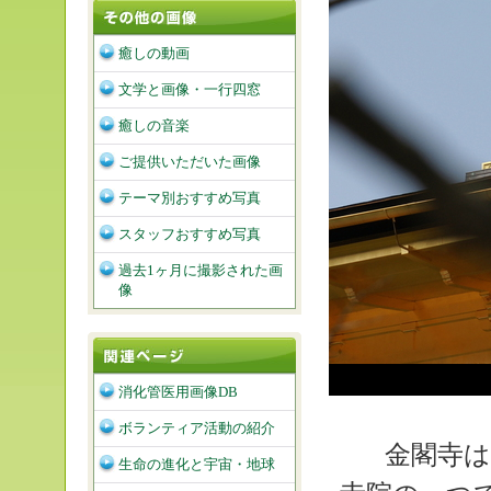
癒しの動画
文学と画像・一行四窓
癒しの音楽
ご提供いただいた画像
テーマ別おすすめ写真
スタッフおすすめ写真
過去1ヶ月に撮影された画
像
消化管医用画像DB
ボランティア活動の紹介
金閣寺は
生命の進化と宇宙・地球