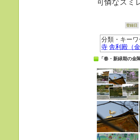
可憐なスミ
登録日
分類・キーワ
寺
舎利殿（
「春・新緑期の金