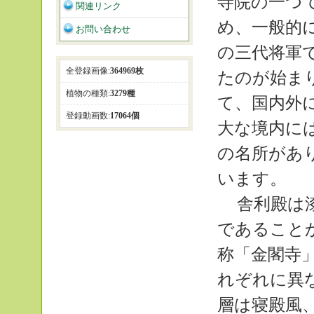
寺院の一つ
関連リンク
め、一般的
お問い合わせ
の三代将軍
全登録画像:
364969枚
たのが始ま
植物の種類:
3279種
て、国内外
登録動画数:
17064個
大な境内に
の名所があ
います。
舎利殿は
であること
称「金閣寺
れぞれに異
層は寝殿風