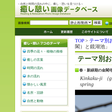
～自然と時間の流れの中に、癒し・憩いを見つける～
TOP
>
テーマ別
閣）と鏡湖池」
四季の花々・植物の推移
テーマ別お
癒しの言葉
時間の流れ
春・新緑期の金閣
水の流れ
Kinkaku-ji （g
spring
懐かしい風景
名所・旧跡
自然と動物