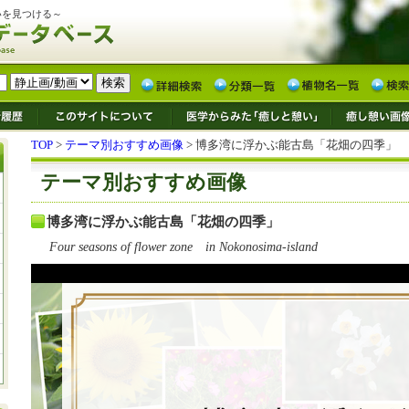
いを見つける～
TOP
>
テーマ別おすすめ画像
> 博多湾に浮かぶ能古島「花畑の四季」
テーマ別おすすめ画像
博多湾に浮かぶ能古島「花畑の四季」
Four seasons of flower zone in Nokonosima-island