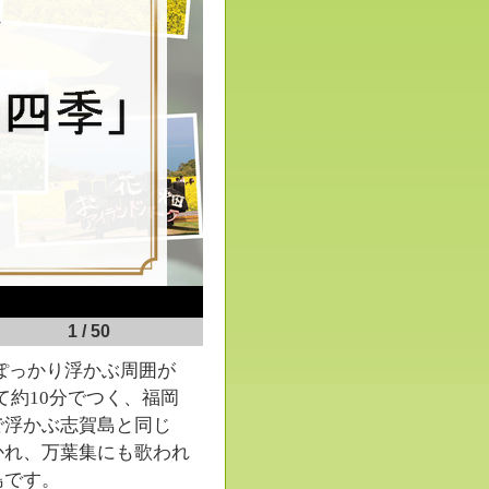
2
/
50
ぽっかり浮かぶ周囲が
て約10分でつく、福岡
で浮かぶ志賀島と同じ
かれ、万葉集にも歌われ
島です。