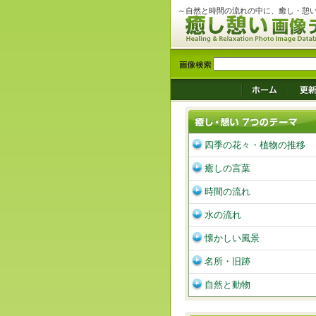
～自然と時間の流れの中に、癒し・憩
四季の花々・植物の推移
癒しの言葉
時間の流れ
水の流れ
懐かしい風景
名所・旧跡
自然と動物