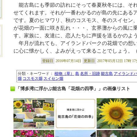
能古島にも季節の訪れにそって春夏秋冬には、そ
せてくれます。それが一番わかるのが島の先にある
です。夏のヒマワリ、秋のコスモス、冬のスイセン
が花畑の一面に咲き乱れ・・・、玄界灘からの風に
す。家族に、友達に、恋人たちに声援を送るかのよ
年月が流れても、アイランドパークの花畑での想
に心に懐かしく、よみがえって来ることでしょう。（
登録日
2016年07月14日
更新日
2017年05月12日 17時 1
分類・キーワード：
植物（草）
島
名所・旧跡
能古島
アイランド
畑
コスモス畑
スイセン畑
「博多湾に浮かぶ能古島「花畑の四季」」の画像リスト