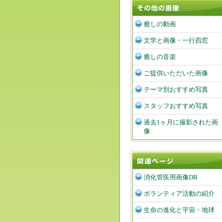
癒しの動画
文学と画像・一行四窓
癒しの音楽
ご提供いただいた画像
テーマ別おすすめ写真
スタッフおすすめ写真
過去1ヶ月に撮影された画
像
消化管医用画像DB
ボランティア活動の紹介
生命の進化と宇宙・地球