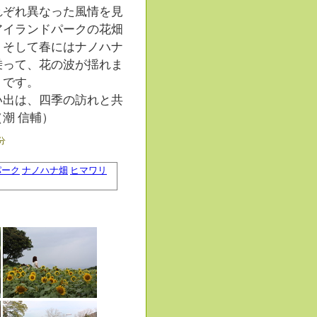
れぞれ異なった風情を見
アイランドパークの花畑
、そして春にはナノハナ
乗って、花の波が揺れま
うです。
い出は、四季の訪れと共
潮 信輔）
7分
パーク
ナノハナ畑
ヒマワリ