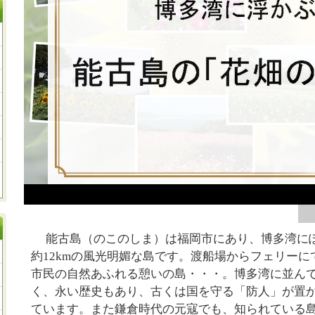
能古島（のこのしま）は福岡市にあり、博多湾に
約12kmの風光明媚な島です。渡船場からフェリーに
市民の自然あふれる憩いの島・・・。博多湾に並ん
く、永い歴史もあり、古くは国を守る「防人」が置
ています。また鎌倉時代の元寇でも、知られている