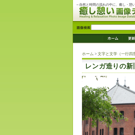
～自然と時間の流れの中に、癒し・憩
ホーム
>
文字と文学（一行四
レンガ造りの新