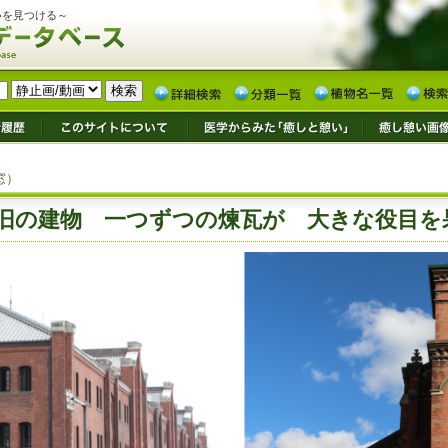
いを見つける～
窓）
旧の建物 一つずつの煉瓦が 大きな役目を