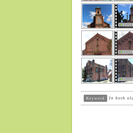
In both old
Keyword