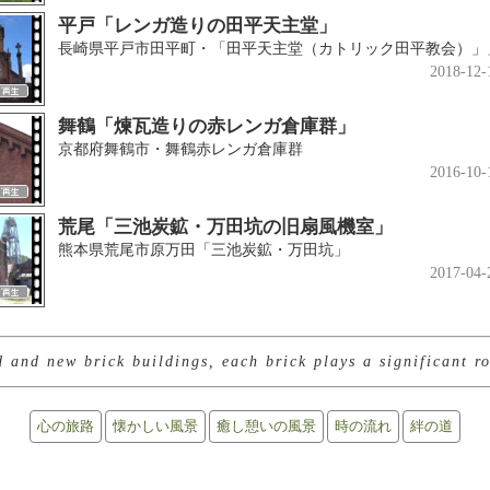
平戸「レンガ造りの田平天主堂」
長崎県平戸市田平町・「田平天主堂（カトリック田平教会）」
2018-12-
舞鶴「煉瓦造りの赤レンガ倉庫群」
京都府舞鶴市・舞鶴赤レンガ倉庫群
2016-10-
荒尾「三池炭鉱・万田坑の旧扇風機室」
熊本県荒尾市原万田「三池炭鉱・万田坑」
2017-04-
 and new brick buildings, each brick plays a significant ro
心の旅路
懐かしい風景
癒し憩いの風景
時の流れ
絆の道