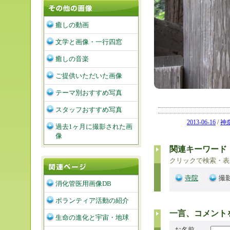
癒しの動画
文学と画像・一行四窓
癒しの音楽
ご提供いただいた画像
テーマ別おすすめ写真
スタッフおすすめ写真
2013-06-16
/
神
過去1ヶ月に撮影された画
像
関連キーワード
クリックで検索・表
寺院
撮影
消化管医用画像DB
ボランティア活動の紹介
一言、コメント
生命の進化と宇宙・地球
お名前