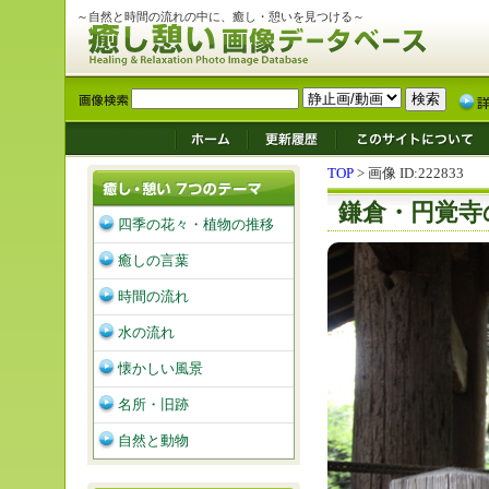
～自然と時間の流れの中に、癒し・憩いを見つける～
TOP
> 画像 ID:222833
鎌倉・円覚寺
四季の花々・植物の推移
癒しの言葉
時間の流れ
水の流れ
懐かしい風景
名所・旧跡
自然と動物