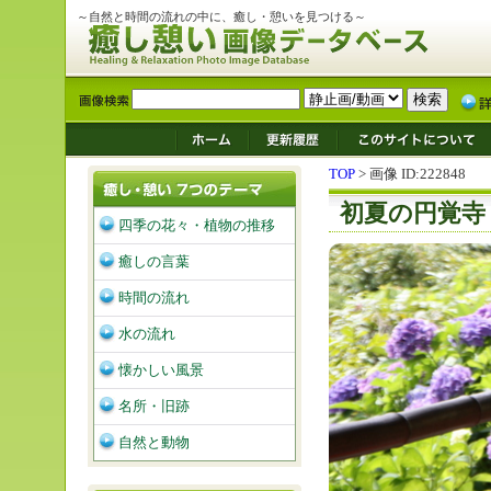
～自然と時間の流れの中に、癒し・憩いを見つける～
TOP
> 画像 ID:222848
初夏の円覚寺
四季の花々・植物の推移
癒しの言葉
時間の流れ
水の流れ
懐かしい風景
名所・旧跡
自然と動物