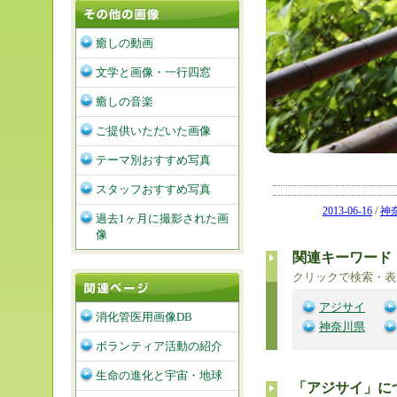
癒しの動画
文学と画像・一行四窓
癒しの音楽
ご提供いただいた画像
テーマ別おすすめ写真
スタッフおすすめ写真
2013-06-16
/
神
過去1ヶ月に撮影された画
像
関連キーワード
クリックで検索・表
アジサイ
消化管医用画像DB
神奈川県
ボランティア活動の紹介
生命の進化と宇宙・地球
「アジサイ」に