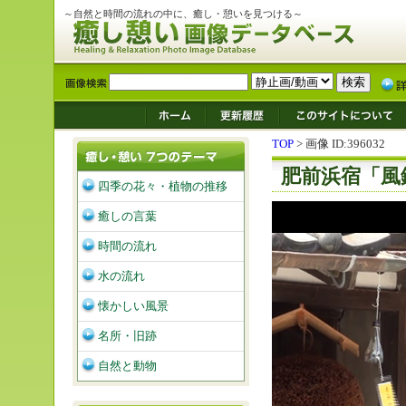
～自然と時間の流れの中に、癒し・憩いを見つける～
TOP
> 画像 ID:396032
肥前浜宿「風
四季の花々・植物の推移
癒しの言葉
時間の流れ
水の流れ
懐かしい風景
名所・旧跡
自然と動物