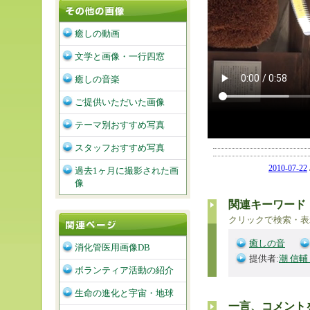
癒しの動画
文学と画像・一行四窓
癒しの音楽
ご提供いただいた画像
テーマ別おすすめ写真
スタッフおすすめ写真
2010-07-22
過去1ヶ月に撮影された画
像
関連キーワード
クリックで検索・表
癒しの音
消化管医用画像DB
提供者:
潮 信輔
ボランティア活動の紹介
生命の進化と宇宙・地球
一言、コメント