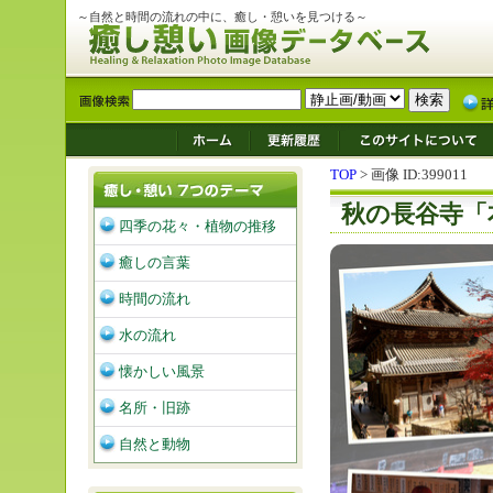
～自然と時間の流れの中に、癒し・憩いを見つける～
TOP
> 画像 ID:399011
秋の長谷寺「
四季の花々・植物の推移
癒しの言葉
時間の流れ
水の流れ
懐かしい風景
名所・旧跡
自然と動物