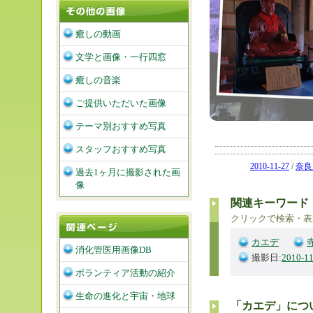
癒しの動画
文学と画像・一行四窓
癒しの音楽
ご提供いただいた画像
テーマ別おすすめ写真
スタッフおすすめ写真
2010-11-27
/
奈良
過去1ヶ月に撮影された画
像
関連キーワード
クリックで検索・表
カエデ
消化管医用画像DB
撮影日:
2010-11
ボランティア活動の紹介
生命の進化と宇宙・地球
「カエデ」につ