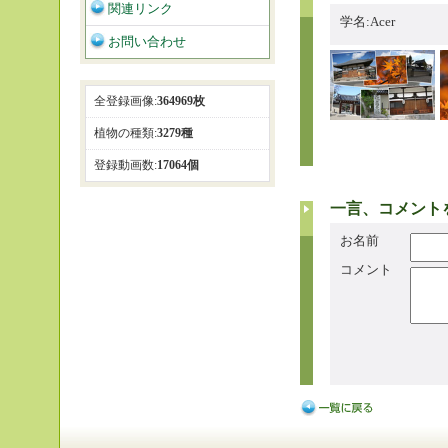
関連リンク
学名:Acer
お問い合わせ
全登録画像:
364969枚
植物の種類:
3279種
登録動画数:
17064個
一言、コメント
お名前
コメント