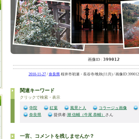
399012
画像ID :
2010-11-27
/
奈良県
桜井市初瀬・長谷寺/晩秋(11月) / 画像ID:399012
関連キーワード
クリックで検索・表示
寺院
紅葉
風景と人
コラージュ画像
奈良県
提供者:
潮 信輔（牛尾 恭輔）
さん
一言、コメントを残しませんか？