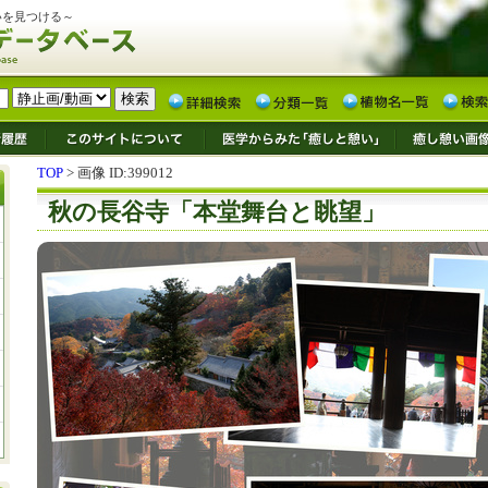
いを見つける～
TOP
> 画像 ID:399012
秋の長谷寺「本堂舞台と眺望」