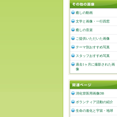
癒しの動画
文学と画像・一行四窓
癒しの音楽
ご提供いただいた画像
テーマ別おすすめ写真
スタッフおすすめ写真
過去1ヶ月に撮影された画
像
消化管医用画像DB
ボランティア活動の紹介
生命の進化と宇宙・地球