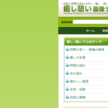
～自然と時間の流れの中に、癒し・憩
四季の花々・植物の推移
癒しの言葉
時間の流れ
水の流れ
懐かしい風景
名所・旧跡
自然と動物