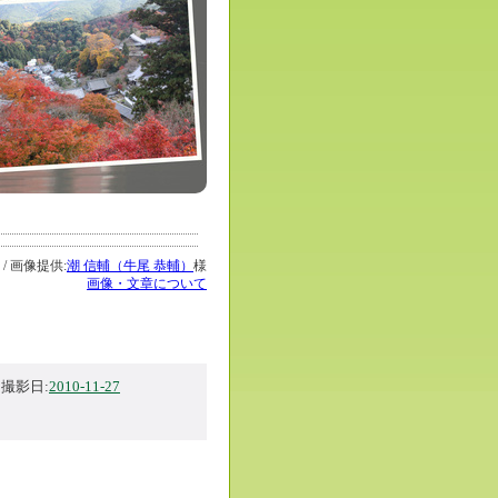
 / 画像提供:
潮 信輔（牛尾 恭輔）
様
画像・文章について
撮影日:
2010-11-27