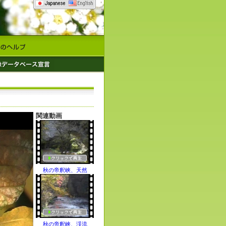
関連動画
秋の帝釈峡、天然
秋の帝釈峡、渓流