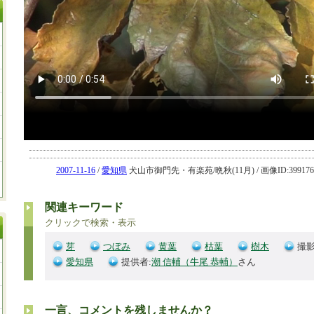
2007-11-16
/
愛知県
犬山市御門先・有楽苑/晩秋(11月) / 画像ID:399176
関連キーワード
クリックで検索・表示
芽
つぼみ
黄葉
枯葉
樹木
撮影
愛知県
提供者:
潮 信輔（牛尾 恭輔）
さん
一言、コメントを残しませんか？