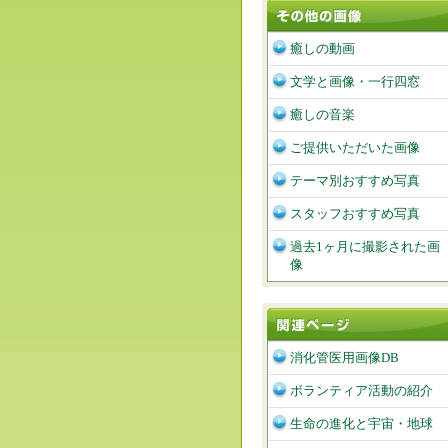
癒しの動画
文学と画像・一行四窓
癒しの音楽
ご提供いただいた画像
テーマ別おすすめ写真
スタッフおすすめ写真
過去1ヶ月に撮影された画
像
消化管医用画像DB
ボランティア活動の紹介
生命の進化と宇宙・地球