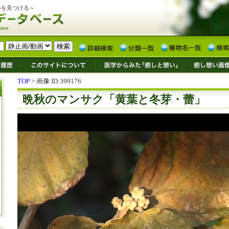
いを見つける～
TOP
> 画像 ID:399176
晩秋のマンサク「黄葉と冬芽・蕾」