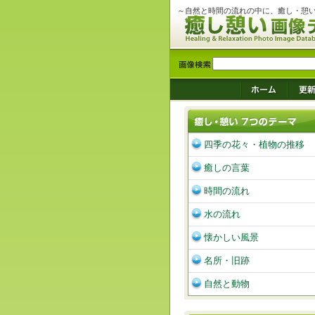
～自然と時間の流れの中に、癒し・憩
四季の花々・植物の推移
癒しの言葉
時間の流れ
水の流れ
懐かしい風景
名所・旧跡
自然と動物