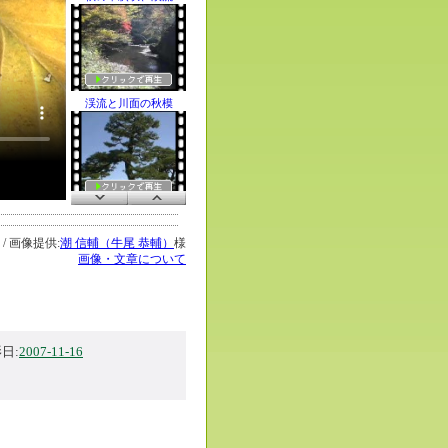
渓流と川面の秋模
兼六園の黒松林
 / 画像提供:
潮 信輔（牛尾 恭輔）
様
画像・文章について
ヤマオダマキの蕾
日:
2007-11-16
ウグイスカグラの