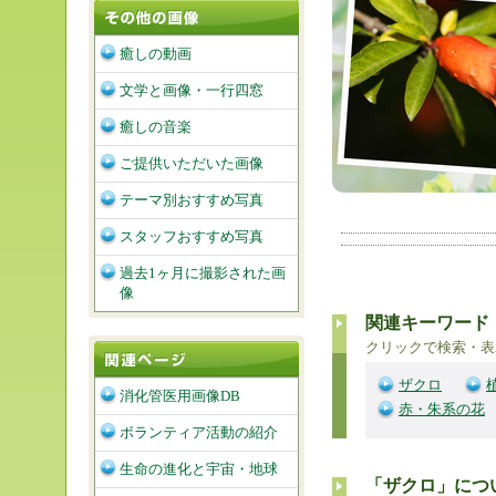
癒しの動画
文学と画像・一行四窓
癒しの音楽
ご提供いただいた画像
テーマ別おすすめ写真
スタッフおすすめ写真
過去1ヶ月に撮影された画
像
関連キーワード
クリックで検索・表
ザクロ
消化管医用画像DB
赤・朱系の花
ボランティア活動の紹介
生命の進化と宇宙・地球
「ザクロ」につ