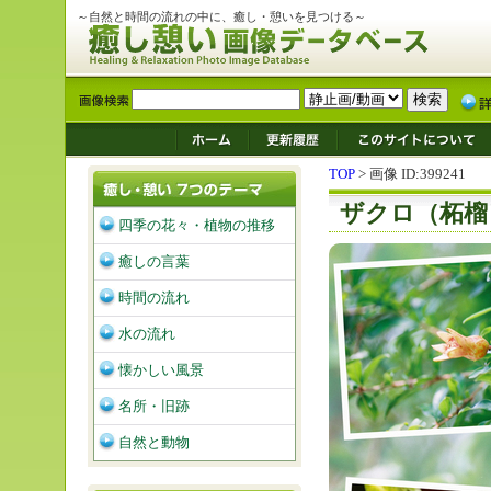
～自然と時間の流れの中に、癒し・憩いを見つける～
TOP
> 画像 ID:399241
ザクロ（柘榴
四季の花々・植物の推移
癒しの言葉
時間の流れ
水の流れ
懐かしい風景
名所・旧跡
自然と動物