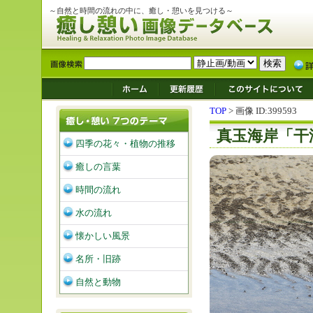
～自然と時間の流れの中に、癒し・憩いを見つける～
TOP
> 画像 ID:399593
真玉海岸「干
四季の花々・植物の推移
癒しの言葉
時間の流れ
水の流れ
懐かしい風景
名所・旧跡
自然と動物