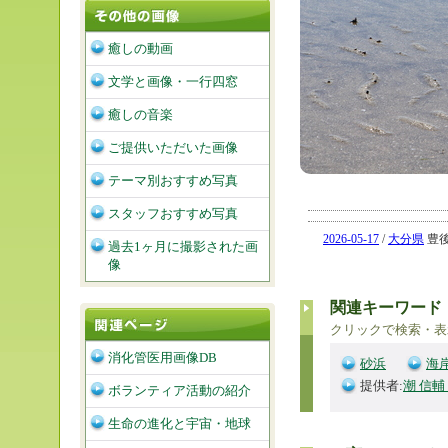
癒しの動画
文学と画像・一行四窓
癒しの音楽
ご提供いただいた画像
テーマ別おすすめ写真
スタッフおすすめ写真
2026-05-17
/
大分県
豊後
過去1ヶ月に撮影された画
像
関連キーワード
クリックで検索・表
消化管医用画像DB
砂浜
海
提供者:
潮 信輔
ボランティア活動の紹介
生命の進化と宇宙・地球