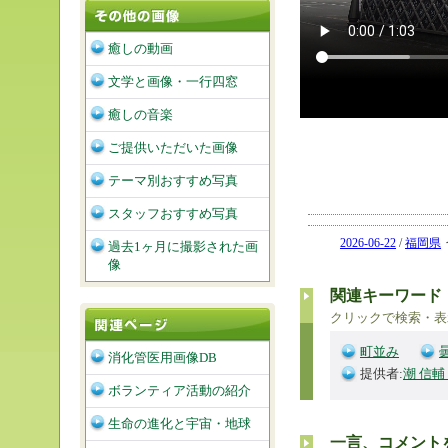
癒しの動画
文学と画像・一行四窓
癒しの音楽
ご提供いただいた画像
テーマ別おすすめ写真
スタッフおすすめ写真
2026-06-22
/
福岡県
過去1ヶ月に撮影された画
像
関連キーワード
クリックで検索・表
町並み
消化管医用画像DB
提供者:
潮 信輔
ボランティア活動の紹介
生命の進化と宇宙・地球
一言、コメント