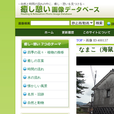
～自然と時間の流れの中に、癒し・憩いを見つける～
TOP
> 画像 ID:400137
なまこ（海鼠
四季の花々・植物の推移
癒しの言葉
時間の流れ
水の流れ
懐かしい風景
名所・旧跡
自然と動物