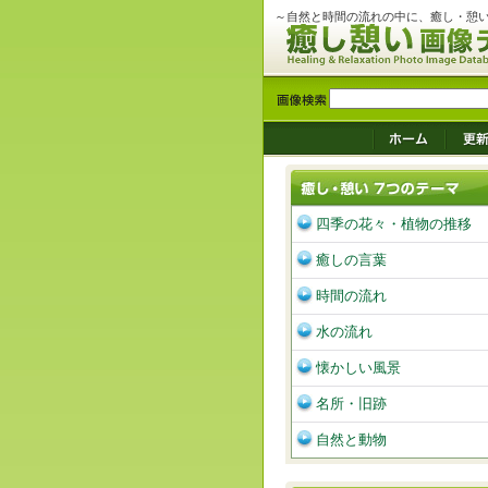
～自然と時間の流れの中に、癒し・憩
四季の花々・植物の推移
癒しの言葉
時間の流れ
水の流れ
懐かしい風景
名所・旧跡
自然と動物