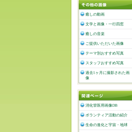
癒しの動画
文学と画像・一行四窓
癒しの音楽
ご提供いただいた画像
テーマ別おすすめ写真
スタッフおすすめ写真
過去1ヶ月に撮影された画
像
消化管医用画像DB
ボランティア活動の紹介
生命の進化と宇宙・地球