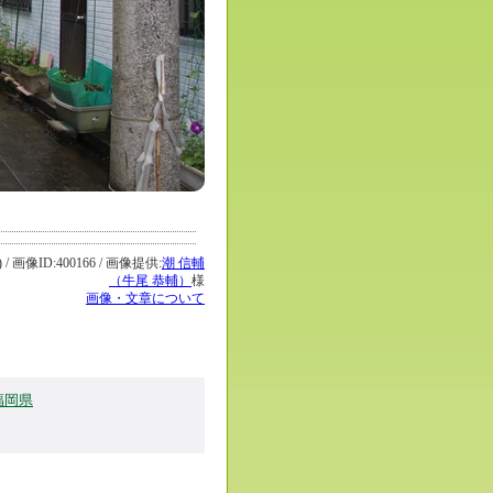
ID:400166 / 画像提供:
潮 信輔
（牛尾 恭輔）
様
画像・文章について
福岡県