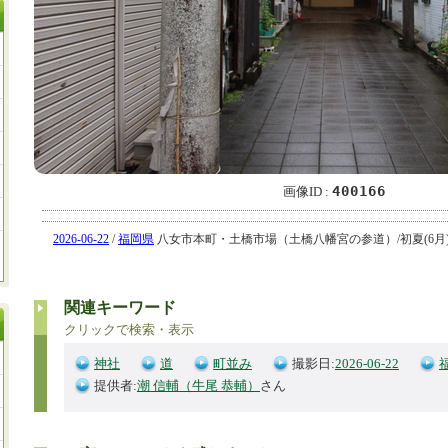
400166
画像ID :
2026-06-22
/
福岡県
八女市本町・土橋市場（土橋八幡宮の参道）/初夏(6月) / 画像
関連キーワード
クリックで検索・表示
神社
道
町並み
撮影日:
2026-06-22
提供者:
潮 信輔（牛尾 恭輔）
さん