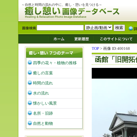
～自然と時間の流れの中に、癒し・憩いを見つける～
TOP
> 画像 ID:400168
函館「旧開拓
四季の花々・植物の推移
癒しの言葉
時間の流れ
水の流れ
懐かしい風景
名所・旧跡
自然と動物