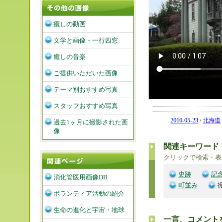
癒しの動画
文学と画像・一行四窓
癒しの音楽
ご提供いただいた画像
テーマ別おすすめ写真
スタッフおすすめ写真
2010-05-23
/
北海道
過去1ヶ月に撮影された画
像
関連キーワード
クリックで検索・表
史跡
記
消化管医用画像DB
町並み
ボランティア活動の紹介
生命の進化と宇宙・地球
一言、コメント