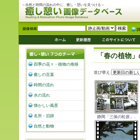
～自然と時間の流れの中に、癒し・憩いを見つける～
「春の植物」
四季の花々・植物の推移
並び替え:
癒しの言葉
時間の流れ
水の流れ
懐かしい風景
名所・旧跡
静岡「三保の松原」..
自然と動物