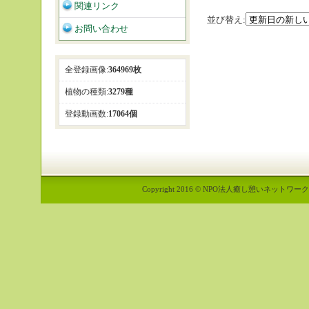
関連リンク
並び替え:
お問い合わせ
全登録画像:
364969枚
植物の種類:
3279種
登録動画数:
17064個
Copyright 2016 © NPO法人癒し憩いネットワーク