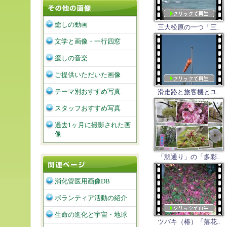
癒しの動画
三大松原の一つ「三..
文学と画像・一行四窓
癒しの音楽
ご提供いただいた画像
テーマ別おすすめ写真
滑走路と旅客機とユ..
スタッフおすすめ写真
過去1ヶ月に撮影された画
像
「憩通り」の「多彩..
消化管医用画像DB
ボランティア活動の紹介
生命の進化と宇宙・地球
ツバキ（椿）「落花..