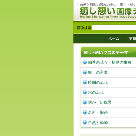
～自然と時間の流れの中に、癒し・憩
四季の花々・植物の推移
癒しの言葉
時間の流れ
水の流れ
懐かしい風景
名所・旧跡
自然と動物