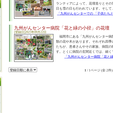
ランティアによって、花壇造りとその
日も雪の日も行われています。そして.
「九州がんセンターでの 「子供たち
九州がんセンター病院「花と緑の小径」の花壇
[登録日]2025年09月22日
福岡市にある「九州がんセンター病
類の花や木があります。それぞれ四季
たちが、患者さんやその家族、病院の
す。とくに病院の玄関近くでは、細くて
「九州がんセンター病院「花と
1
/ 1ページ (全:2件)