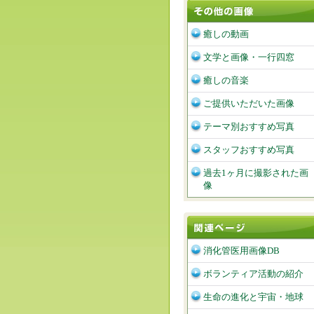
癒しの動画
文学と画像・一行四窓
癒しの音楽
ご提供いただいた画像
テーマ別おすすめ写真
スタッフおすすめ写真
過去1ヶ月に撮影された画
像
消化管医用画像DB
ボランティア活動の紹介
生命の進化と宇宙・地球