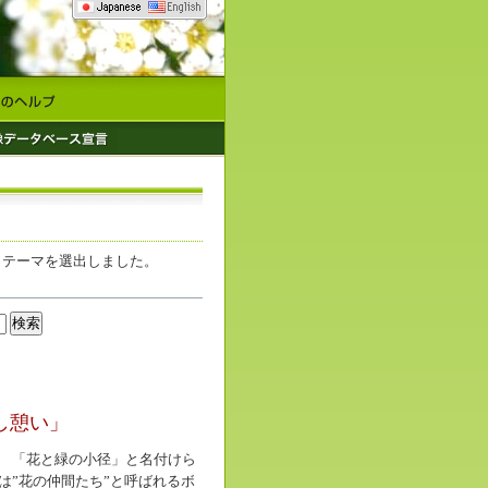
・テーマを選出しました。
し憩い」
 「花と緑の小径」と名付けら
は”花の仲間たち”と呼ばれるボ