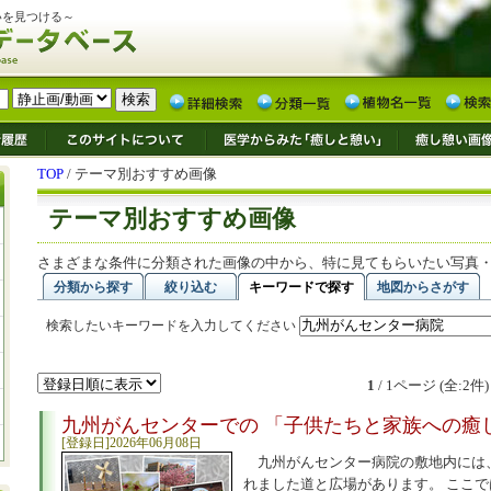
いを見つける～
TOP
/ テーマ別おすすめ画像
テーマ別おすすめ画像
さまざまな条件に分類された画像の中から、特に見てもらいたい写真
分類から探す
絞り込む
キーワードで探す
地図からさがす
検索したいキーワードを入力してください
1
/ 1ページ (全:2件)
九州がんセンターでの 「子供たちと家族への癒
[登録日]2026年06月08日
九州がんセンター病院の敷地内には、
れました道と広場があります。 ここで