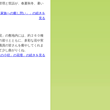
管理と世話が、春夏秋冬、暑い
.
と家族への癒し憩い」」の続きを
見る
院」の敷地内には、約２６０種
の巡りとともに、多彩な花や実
職員の皆さんを癒やしてくれま
少し曲がりくね..
緑の小径」の花壇」の続きを見る