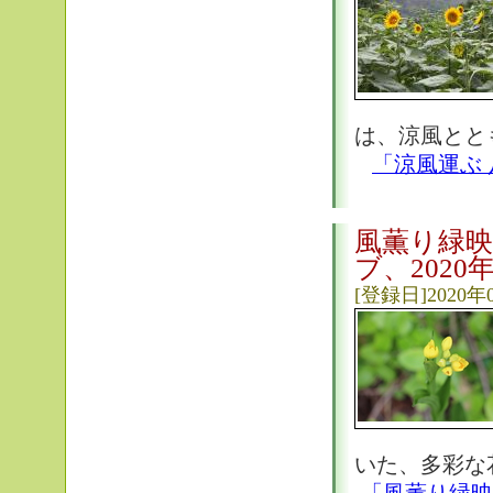
は、涼風とと
「涼風運ぶ 
風薫り緑
ブ、2020
[登録日]2020年
いた、多彩な