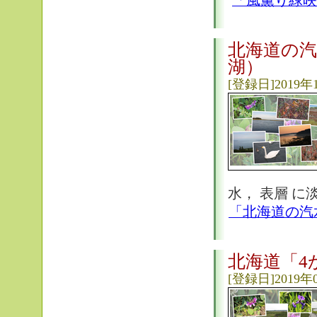
「風薫り緑映
北海道の汽
湖）
[登録日]2019年
水， 表層 に
「北海道の汽
北海道「4
[登録日]2019年