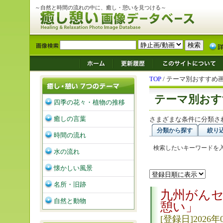
～自然と時間の流れの中に、癒し・憩いを見つける～
TOP
/ テーマ別おすすめ
テーマ別おす
四季の花々・植物の推移
癒しの言葉
さまざまな条件に分類さ
分類から探す
絞り
時間の流れ
検索したいキーワードを
水の流れ
懐かしい風景
名所・旧跡
九州がんセ
自然と動物
憩い」
[登録日]2026年