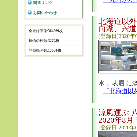
関連リンク
お問い合わせ
北海道以外
向湖、宍道
全登録画像:
364969枚
[登録日]2020年
植物の種類:
3279種
登録動画数:
17064個
水， 表層 に淡
「北海道以
涼風運ぶ 
2020年8月
[登録日]2020年