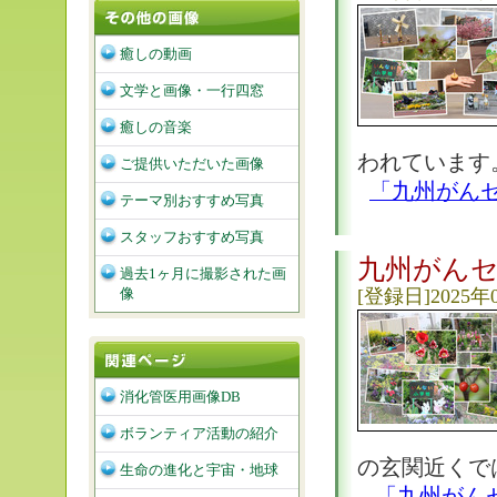
癒しの動画
文学と画像・一行四窓
癒しの音楽
われています。
ご提供いただいた画像
「九州がん
テーマ別おすすめ写真
スタッフおすすめ写真
九州がん
過去1ヶ月に撮影された画
像
[登録日]2025年
消化管医用画像DB
ボランティア活動の紹介
の玄関近くで
生命の進化と宇宙・地球
「九州がん