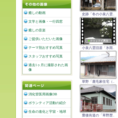
癒しの動画
史跡「冬の小泉八雲..
文学と画像・一行四窓
癒しの音楽
ご提供いただいた画像
テーマ別おすすめ写真
小泉八雲旧居「氷雨..
スタッフおすすめ写真
過去1ヶ月に撮影された画
像
草野「鹿毛家住宅（..
消化管医用画像DB
ボランティア活動の紹介
生命の進化と宇宙・地球
豊後街道の「草野歴..