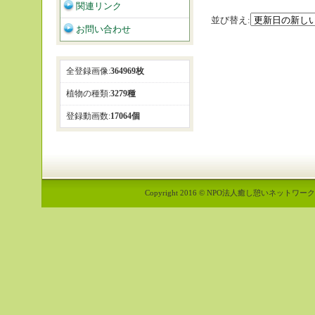
関連リンク
並び替え:
お問い合わせ
全登録画像:
364969枚
植物の種類:
3279種
登録動画数:
17064個
Copyright 2016 © NPO法人癒し憩いネットワーク