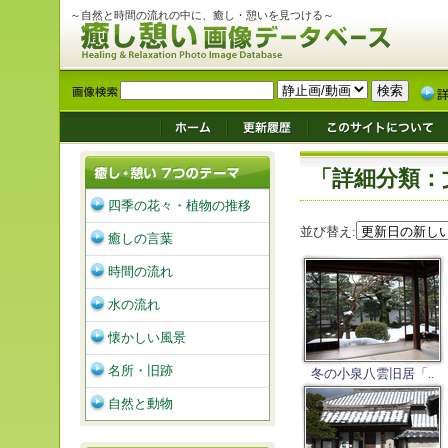
～自然と時間の流れの中に、癒し・憩いを見つける～
「詳細分類：
四季の花々・植物の推移
並び替え:
癒しの言葉
時間の流れ
水の流れ
懐かしい風景
名所・旧跡
冬の小泉八雲旧居「..
自然と動物