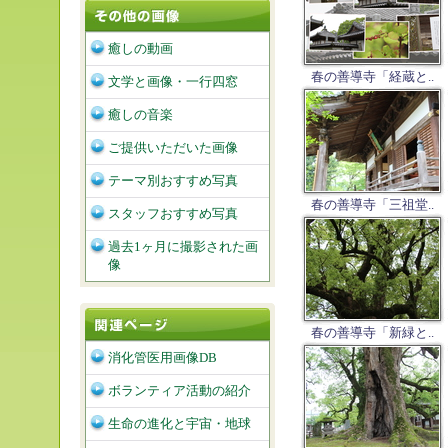
癒しの動画
春の善導寺「経蔵と..
文学と画像・一行四窓
癒しの音楽
ご提供いただいた画像
テーマ別おすすめ写真
春の善導寺「三祖堂..
スタッフおすすめ写真
過去1ヶ月に撮影された画
像
春の善導寺「新緑と..
消化管医用画像DB
ボランティア活動の紹介
生命の進化と宇宙・地球