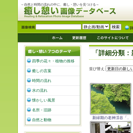
～自然と時間の流れの中に、癒し・憩いを見つける～
「詳細分類：
四季の花々・植物の推移
並び替え:
癒しの言葉
時間の流れ
水の流れ
懐かしい風景
名所・旧跡
新緑期の老神渓谷「..
自然と動物