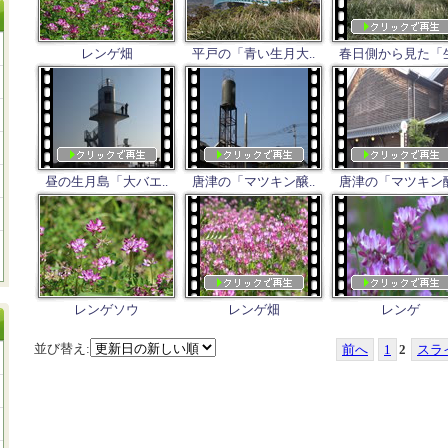
レンゲ畑
平戸の「青い生月大..
春日側から見た「生
昼の生月島「大バエ..
唐津の「マツキン醸..
唐津の「マツキン醸
レンゲソウ
レンゲ畑
レンゲ
並び替え:
前へ
1
2
スラ