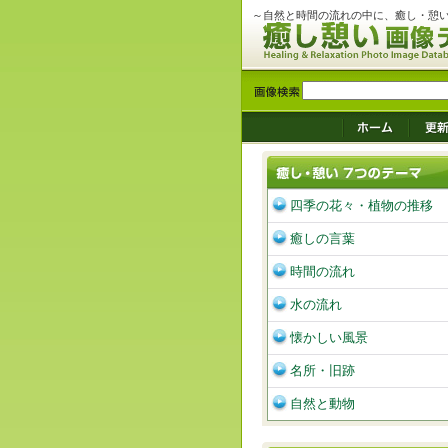
～自然と時間の流れの中に、癒し・憩
四季の花々・植物の推移
癒しの言葉
時間の流れ
水の流れ
懐かしい風景
名所・旧跡
自然と動物