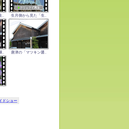
..
生月側から見た「生..
..
唐津の「マツキン醤..
イドショー