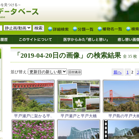
いを見つける～
「2019-04-20日の画像」の検索結果
全 35 枚
並び替え:
前へ
1
2
平戸瀬戸に架かる平..
平戸瀬戸と平戸大橋
平戸島の平戸大