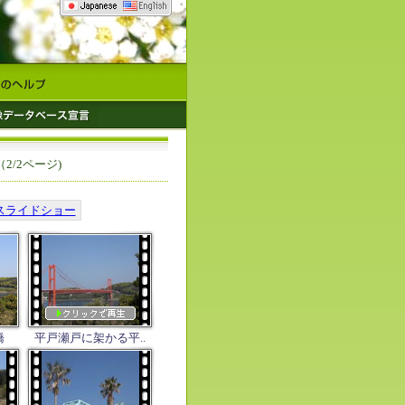
（2/2ページ)
スライドショー
橋
平戸瀬戸に架かる平..