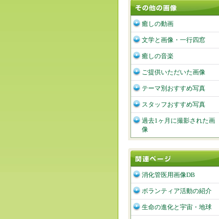
癒しの動画
文学と画像・一行四窓
癒しの音楽
ご提供いただいた画像
テーマ別おすすめ写真
スタッフおすすめ写真
過去1ヶ月に撮影された画
像
消化管医用画像DB
ボランティア活動の紹介
生命の進化と宇宙・地球