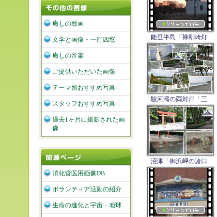
癒しの動画
能登半島「禄剛崎灯..
文学と画像・一行四窓
癒しの音楽
ご提供いただいた画像
テーマ別おすすめ写真
駿河湾の両対岸「三..
スタッフおすすめ写真
過去1ヶ月に撮影された画
像
沼津「御浜岬の諸口..
消化管医用画像DB
ボランティア活動の紹介
生命の進化と宇宙・地球