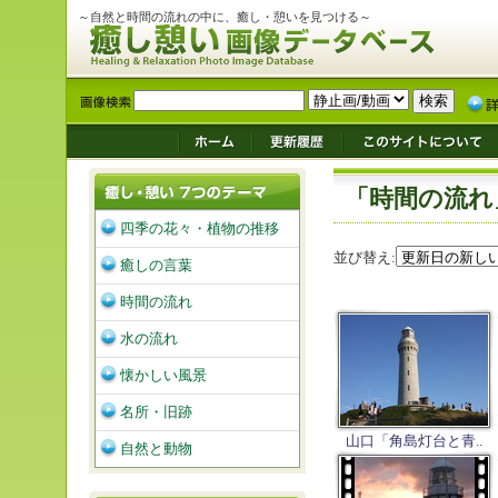
～自然と時間の流れの中に、癒し・憩いを見つける～
「時間の流れ
四季の花々・植物の推移
並び替え:
癒しの言葉
時間の流れ
水の流れ
懐かしい風景
名所・旧跡
山口「角島灯台と青..
自然と動物