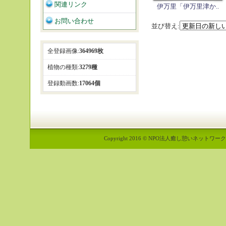
関連リンク
伊万里「伊万里津か..
お問い合わせ
並び替え:
全登録画像:
364969枚
植物の種類:
3279種
登録動画数:
17064個
Copyright 2016 © NPO法人癒し憩いネットワーク