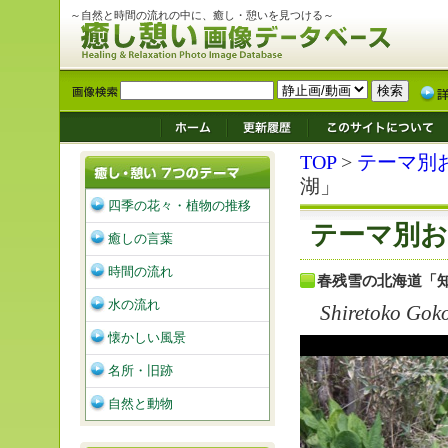
～自然と時間の流れの中に、癒し・憩いを見つける～
TOP
>
テーマ別
湖」
四季の花々・植物の推移
テーマ別お
癒しの言葉
時間の流れ
春残雪の北海道「
水の流れ
Shiretoko Goko
懐かしい風景
名所・旧跡
自然と動物