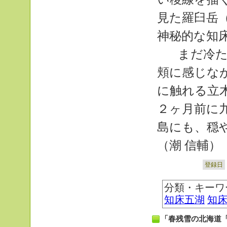
見た羅臼岳（
神秘的な知
まだ冷た
頬に感じな
に触れる立
２ヶ月前に
島にも、穏
（潮 信輔）
登録日
分類・キーワ
知床五湖
知
「春残雪の北海道