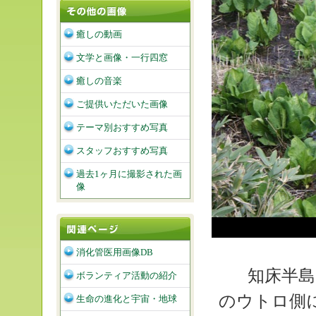
癒しの動画
文学と画像・一行四窓
癒しの音楽
ご提供いただいた画像
テーマ別おすすめ写真
スタッフおすすめ写真
過去1ヶ月に撮影された画
像
消化管医用画像DB
知床半島
ボランティア活動の紹介
のウトロ側
生命の進化と宇宙・地球