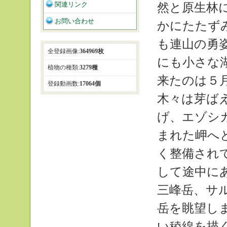
関連リンク
然と原生林
お問い合わせ
かにたたず
も連山の勇
全登録画像:
364969枚
にも小さな
植物の種類:
3279種
来たのは５
登録動画数:
17064個
木々は芽ば
げ、エゾシ
まれた岬へ
く整備され
して途中に
三峰岳、サ
岳を眺望し
い稜線を描