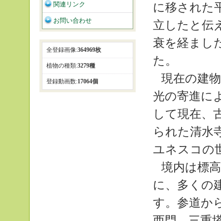
関連リンク
に移された
お問い合わせ
立したと伝
衰を経まし
全登録画像:
364969枚
た。
植物の種類:
3279種
現在の建物
登録動画数:
17064個
光の寄進に
して現在、
られた清水
ユネスコの
境内は標高
に、多くの
す。参道か
西門、三重