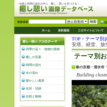
～自然と時間の流れの中に、癒し・憩いを見つける～
TOP
>
テーマ別
安塔、経堂、放
四季の花々・植物の推移
テーマ別お
癒しの言葉
時間の流れ
春の京都・清水寺
水の流れ
Building clust
懐かしい風景
名所・旧跡
自然と動物