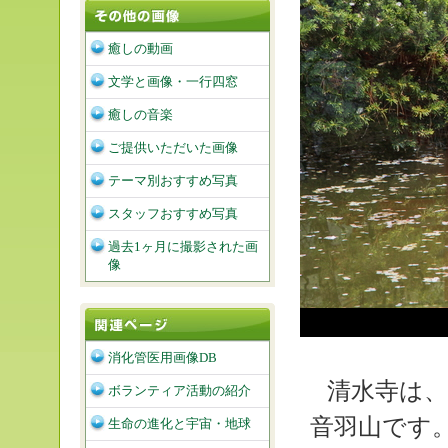
癒しの動画
文学と画像・一行四窓
癒しの音楽
ご提供いただいた画像
テーマ別おすすめ写真
スタッフおすすめ写真
過去1ヶ月に撮影された画
像
消化管医用画像DB
清水寺は
ボランティア活動の紹介
音羽山です。
生命の進化と宇宙・地球