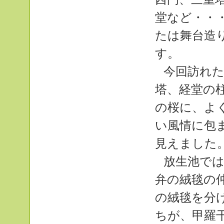
堂など・・
たは舞台造
す。
今回訪れ
塔、経堂の
の桜に、よ
い風情に包
見えました
放生池で
弁の絨毯の
の絨毯を分
ちが、甲羅