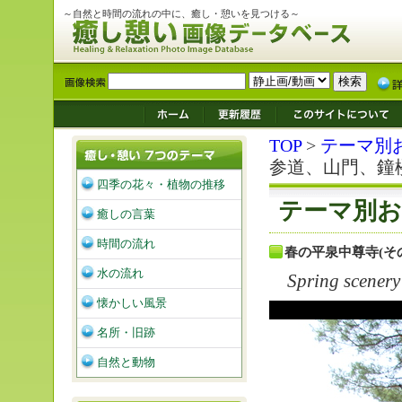
～自然と時間の流れの中に、癒し・憩いを見つける～
TOP
>
テーマ別
参道、山門、鐘
四季の花々・植物の推移
テーマ別お
癒しの言葉
時間の流れ
春の平泉中尊寺(
水の流れ
Spring scenery
懐かしい風景
名所・旧跡
自然と動物