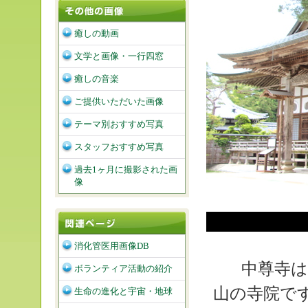
癒しの動画
文学と画像・一行四窓
癒しの音楽
ご提供いただいた画像
テーマ別おすすめ写真
スタッフおすすめ写真
過去1ヶ月に撮影された画
像
消化管医用画像DB
中尊寺は
ボランティア活動の紹介
山の寺院で
生命の進化と宇宙・地球