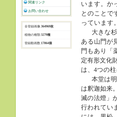
関連リンク
います。か
お問い合わせ
とのことで
っています
全登録画像:
364969枚
大きな杉
植物の種類:
3279種
ある山門が
登録動画数:
17064個
門もあり「
定有形文化
は、4つの
本堂は明
は釈迦如来。
滅の法燈」
行われてい
には、黒松