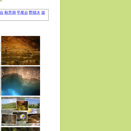
2分
台
秋芳洞
平尾台
野焼き
放