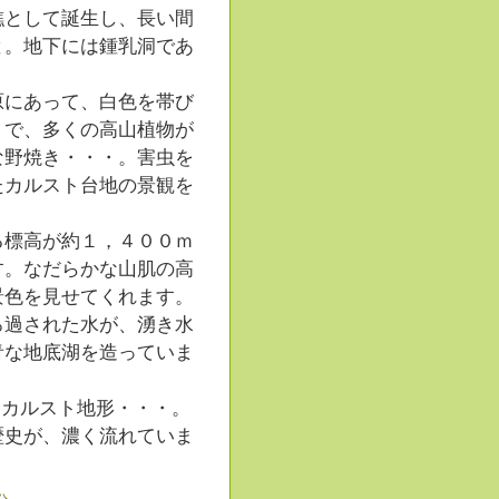
として誕生し、長い間
と。地下には鍾乳洞であ
にあって、白色を帯び
りで、多くの高山植物が
な野焼き・・・。害虫を
たカルスト台地の景観を
標高が約１，４００ｍ
す。なだらかな山肌の高
景色を見せてくれます。
過された水が、湧き水
青な地底湖を造っていま
むカルスト地形・・・。
歴史が、濃く流れていま