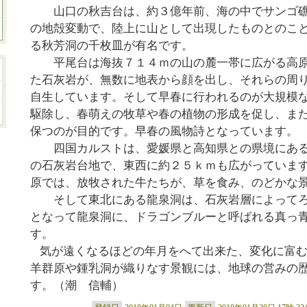
山口の秋吉台は、約３億年前、海の中でサンゴ礁
の地殻変動で、陸上に山として出現したものとのこ
る秋芳洞の千枚皿が有名です。
平尾台は海抜７１４ｍの山の麓一帯に広がる高原
た石灰岩が、無数に地表から顔を出し、それらの周
自生しています。そして早春に行われるのが大規模
駆除し、春萌えの牧草や春の植物の形成を促し、ま
保つのが目的です。早春の風物詩となっています。
四国カルストは、愛媛県と高知県との県境にある
の石灰岩台地で、東西に約２５ｋｍも広がっていま
原では、放牧された牛たちが、草を食み、のどかな
そして東北にある龍泉洞は、石灰岩層によってろ
となって龍泉洞に、ドラゴンブルーと呼ばれる真っ
す。
気が遠くなるほどの年月をへて出来た、変化に富
羊群原や鍾乳洞が織りなす景観には、地球の営みの
す。（潮 信輔）