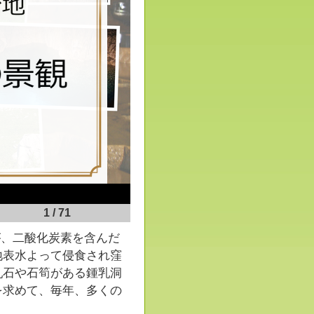
2
/
71
が、二酸化炭素を含んだ
地表水よって侵食され窪
乳石や石筍がある鍾乳洞
を求めて、毎年、多くの