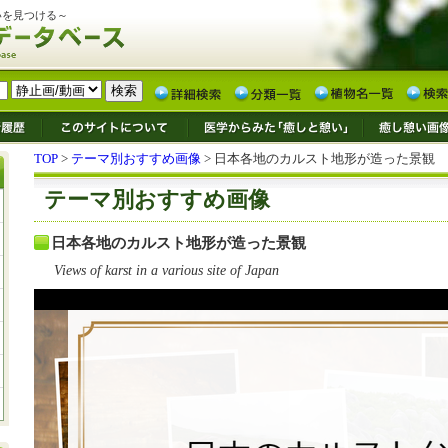
いを見つける～
TOP
>
テーマ別おすすめ画像
> 日本各地のカルスト地形が造った景観
テーマ別おすすめ画像
日本各地のカルスト地形が造った景観
Views of karst in a various site of Japan