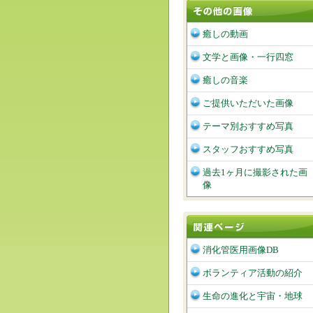
癒しの動画
文学と画像・一行四窓
癒しの音楽
ご提供いただいた画像
テーマ別おすすめ写真
スタッフおすすめ写真
過去1ヶ月に撮影された画
像
消化管医用画像DB
ボランティア活動の紹介
生命の進化と宇宙・地球