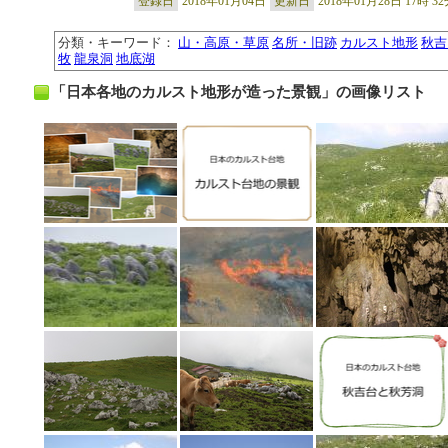
登録日
2018年01月04日
更新日
2018年01月28日 17時 3
分類・キーワード：
山・高原・草原
名所・旧跡
カルスト地形
秋吉
牧
龍泉洞
地底湖
「日本各地のカルスト地形が造った景観」の画像リスト