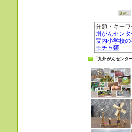
登録日
分類・キーワ
州がんセンタ
院内小学校の
モチャ類
「九州がんセンタ