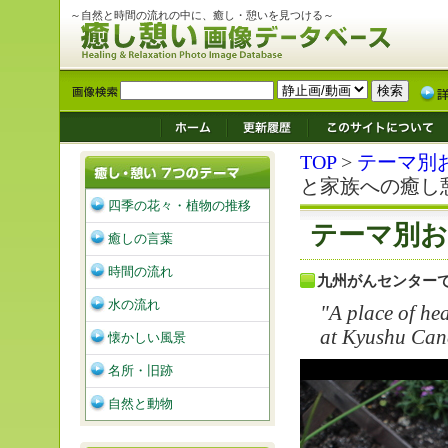
～自然と時間の流れの中に、癒し・憩いを見つける～
TOP
>
テーマ別
と家族への癒し
四季の花々・植物の推移
テーマ別お
癒しの言葉
時間の流れ
九州がんセンター
水の流れ
"A place of hea
at Kyushu Can
懐かしい風景
名所・旧跡
自然と動物