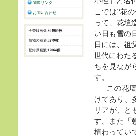
小径」と名
関連リンク
こでは”花
お問い合わせ
って、花壇
全登録画像:
364969枚
い日も雪の
植物の種類:
3279種
日には、祖
登録動画数:
17064個
世代にわた
ちを見なが
す。
この花壇
けてあり、
リアが、と
す。また「
植わってい