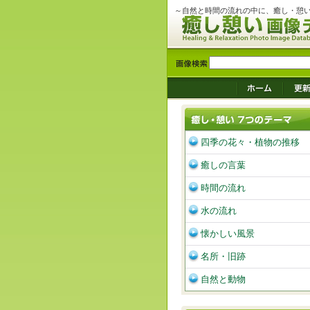
～自然と時間の流れの中に、癒し・憩
四季の花々・植物の推移
癒しの言葉
時間の流れ
水の流れ
懐かしい風景
名所・旧跡
自然と動物