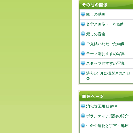
癒しの動画
文学と画像・一行四窓
癒しの音楽
ご提供いただいた画像
テーマ別おすすめ写真
スタッフおすすめ写真
過去1ヶ月に撮影された画
像
消化管医用画像DB
ボランティア活動の紹介
生命の進化と宇宙・地球