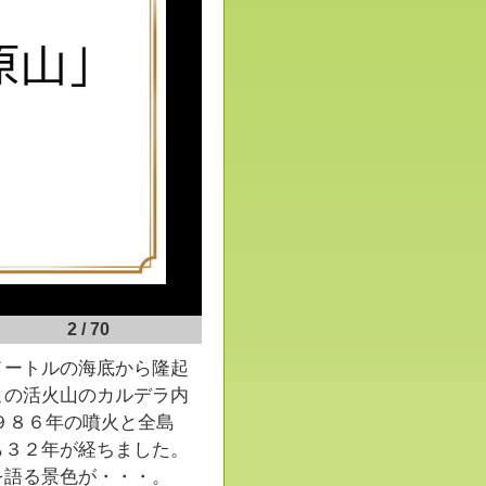
2
/
70
ートルの海底から隆起
この活火山のカルデラ内
９８６年の噴火と全島
ら３２年が経ちました。
を語る景色が・・・。