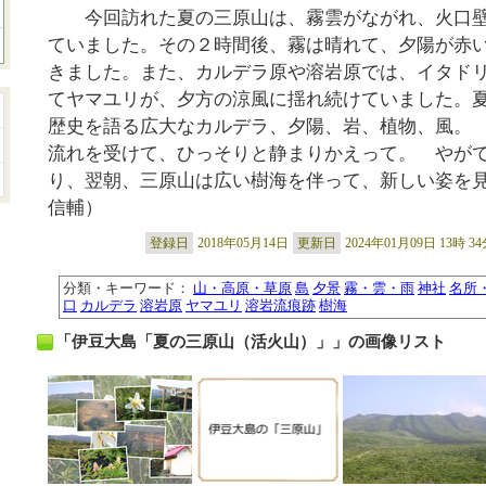
今回訪れた夏の三原山は、霧雲がながれ、火口壁
ていました。その２時間後、霧は晴れて、夕陽が赤
きました。また、カルデラ原や溶岩原では、イタド
てヤマユリが、夕方の涼風に揺れ続けていました。
歴史を語る広大なカルデラ、夕陽、岩、植物、風。
流れを受けて、ひっそりと静まりかえって。 やが
り、翌朝、三原山は広い樹海を伴って、新しい姿を
信輔）
登録日
2018年05月14日
更新日
2024年01月09日 13時 3
分類・キーワード：
山・高原・草原
島
夕景
霧・雲・雨
神社
名所
口
カルデラ
溶岩原
ヤマユリ
溶岩流痕跡
樹海
「伊豆大島「夏の三原山（活火山）」」の画像リスト