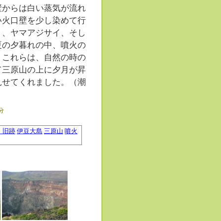
からは白い蒸気が流れ
い火口壁を少し染めて行
リ、ヤマアジサイ、そし
夏の夕暮れの中、噴火の
 これらは、自然の時の
て三原山の上に夕月が昇
見せてくれました。（潮
4分
・旧跡
伊豆大島
三原山
噴火