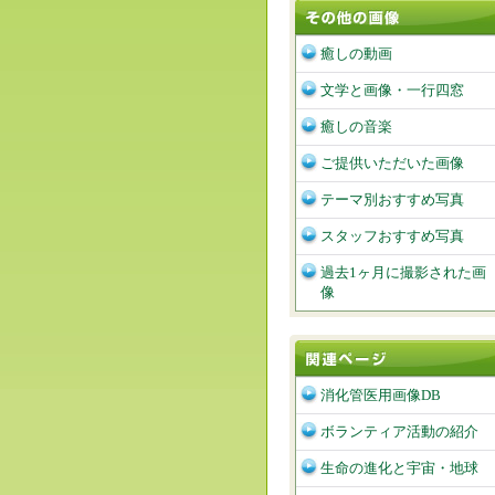
癒しの動画
文学と画像・一行四窓
癒しの音楽
ご提供いただいた画像
テーマ別おすすめ写真
スタッフおすすめ写真
過去1ヶ月に撮影された画
像
消化管医用画像DB
ボランティア活動の紹介
生命の進化と宇宙・地球