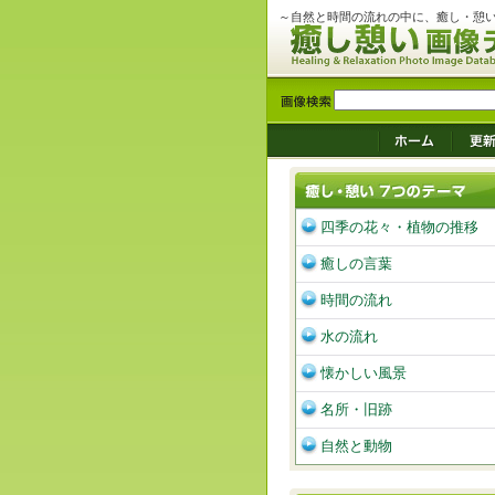
～自然と時間の流れの中に、癒し・憩
四季の花々・植物の推移
癒しの言葉
時間の流れ
水の流れ
懐かしい風景
名所・旧跡
自然と動物