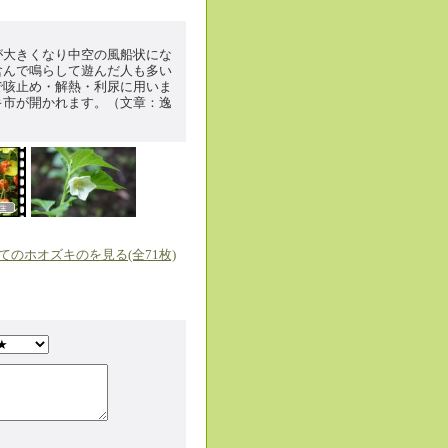
が大きくなり中空の風船状にな
含んで鳴らして遊んだ人も多い
で咳止め・解熱・利尿に用いま
キ市が開かれます。（文章：逸
てのホオズキのを見る(全71枚)