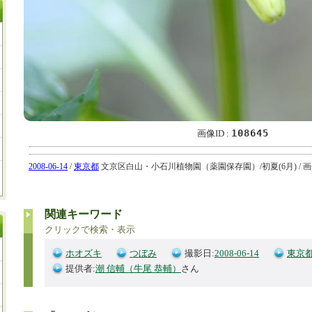
108645
画像ID :
2008-06-14
/
東京都
文京区白山・小石川植物園（薬園保存園）/初夏(6月) / 画像ID:
関連キーワード
クリックで検索・表示
ホオズキ
つぼみ
撮影日:
2008-06-14
東京
提供者:
潮 信輔（牛尾 恭輔）
さん