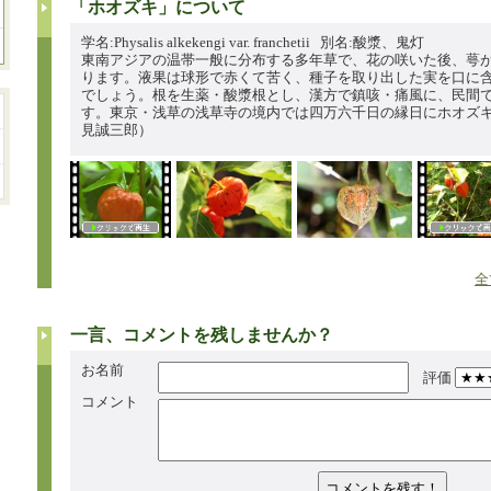
「ホオズキ」について
学名:Physalis alkekengi var. franchetii 別名:酸漿、鬼灯
東南アジアの温帯一般に分布する多年草で、花の咲いた後、萼
ります。液果は球形で赤くて苦く、種子を取り出した実を口に
でしょう。根を生薬・酸漿根とし、漢方で鎮咳・痛風に、民間
す。東京・浅草の浅草寺の境内では四万六千日の縁日にホオズ
見誠三郎）
全
一言、コメントを残しませんか？
お名前
評価
コメント