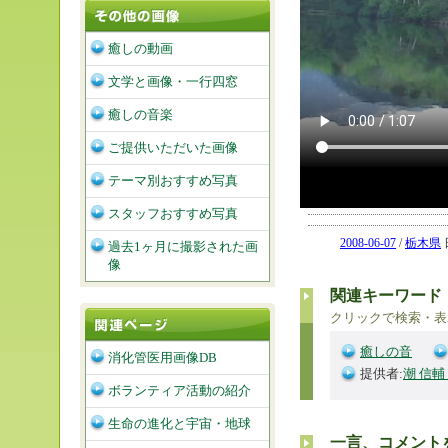
癒しの動画
文学と画像・一行四窓
癒しの音楽
ご提供いただいた画像
テーマ別おすすめ写真
スタッフおすすめ写真
2008-06-07
/
栃木県
過去1ヶ月に撮影された画
像
関連キーワード
クリックで検索・表
癒しの音
消化管医用画像DB
提供者:
潮 信輔
ボランティア活動の紹介
生命の進化と宇宙・地球
一言、コメント