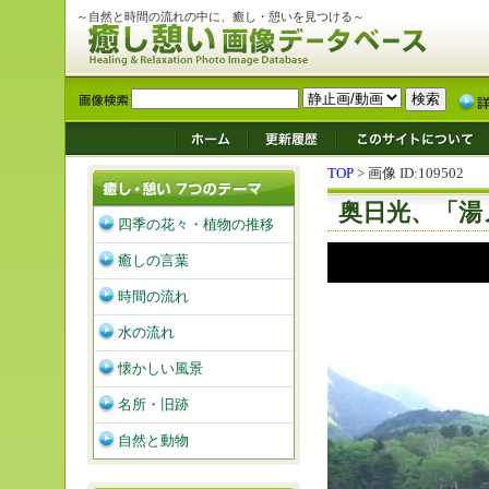
～自然と時間の流れの中に、癒し・憩いを見つける～
TOP
> 画像 ID:109502
奥日光、「湯
四季の花々・植物の推移
癒しの言葉
時間の流れ
水の流れ
懐かしい風景
名所・旧跡
自然と動物