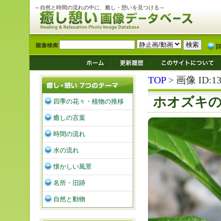
～自然と時間の流れの中に、癒し・憩いを見つける～
TOP
> 画像 ID:13
ホオズキ
四季の花々・植物の推移
癒しの言葉
時間の流れ
水の流れ
懐かしい風景
名所・旧跡
自然と動物