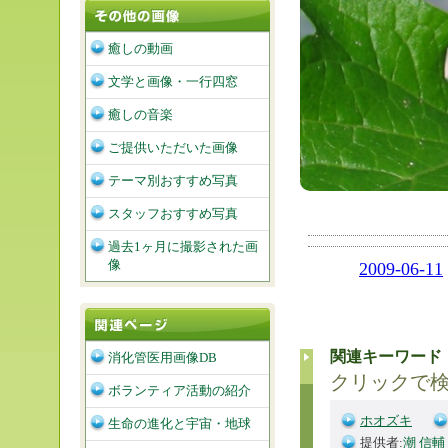
癒しの動画
文学と画像・一行四窓
癒しの音楽
ご提供いただいた画像
テーマ別おすすめ写真
スタッフおすすめ写真
過去1ヶ月に撮影された画
像
2009-06-11
関連キーワード
消化管医用画像DB
クリックで
ボランティア活動の紹介
ホオズキ
生命の進化と宇宙・地球
提供者:
潮 信輔