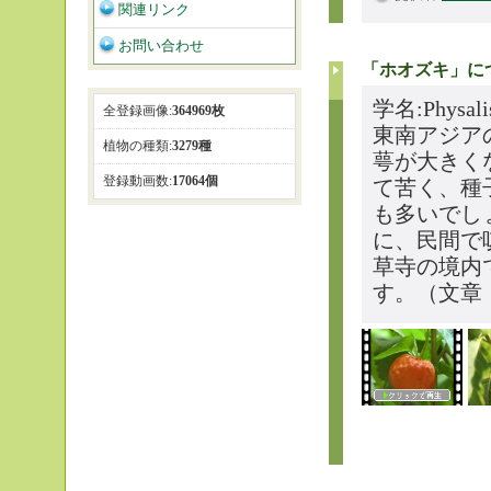
関連リンク
お問い合わせ
「ホオズキ」に
学名:Physali
全登録画像:
364969枚
東南アジア
植物の種類:
3279種
萼が大きく
登録動画数:
17064個
て苦く、種
も多いでし
に、民間で
草寺の境内
す。（文章