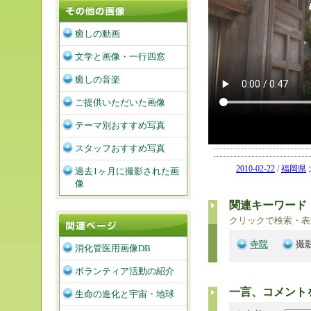
癒しの動画
文学と画像・一行四窓
癒しの音楽
ご提供いただいた画像
テーマ別おすすめ写真
スタッフおすすめ写真
2010-02-22
/
福岡県
過去1ヶ月に撮影された画
像
関連キーワード
クリックで検索・表
寺院
撮影
消化管医用画像DB
ボランティア活動の紹介
一言、コメント
生命の進化と宇宙・地球