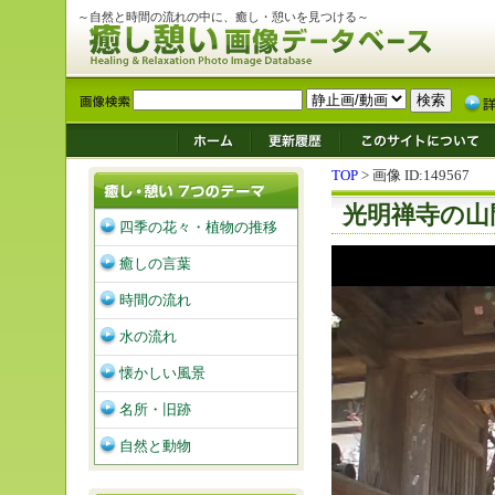
～自然と時間の流れの中に、癒し・憩いを見つける～
TOP
> 画像 ID:149567
光明禅寺の山
四季の花々・植物の推移
癒しの言葉
時間の流れ
水の流れ
懐かしい風景
名所・旧跡
自然と動物