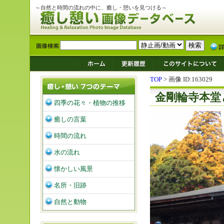
～自然と時間の流れの中に、癒し・憩いを見つける～
TOP
> 画像 ID:163029
金剛輪寺本堂
四季の花々・植物の推移
癒しの言葉
時間の流れ
水の流れ
懐かしい風景
名所・旧跡
自然と動物