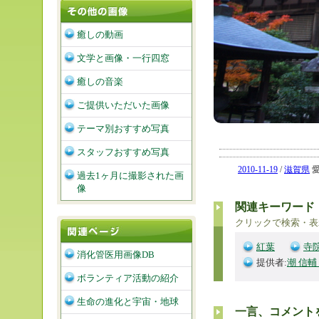
癒しの動画
文学と画像・一行四窓
癒しの音楽
ご提供いただいた画像
テーマ別おすすめ写真
スタッフおすすめ写真
2010-11-19
/
滋賀県
愛
過去1ヶ月に撮影された画
像
関連キーワード
クリックで検索・表
紅葉
寺
消化管医用画像DB
提供者:
潮 信輔
ボランティア活動の紹介
生命の進化と宇宙・地球
一言、コメント