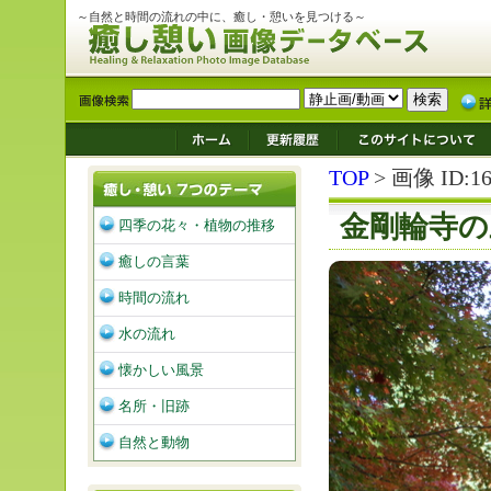
～自然と時間の流れの中に、癒し・憩いを見つける～
TOP
> 画像 ID:16
金剛輪寺の
四季の花々・植物の推移
癒しの言葉
時間の流れ
水の流れ
懐かしい風景
名所・旧跡
自然と動物