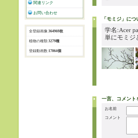
関連リンク
お問い合わせ
「モミジ」につ
学名:Acer
全登録画像:
364969枚
単にモミジ
植物の種類:
3279種
登録動画数:
17064個
一言、コメント
お名前
コメント