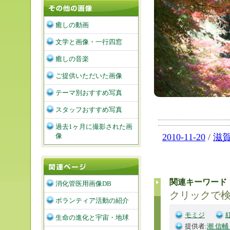
癒しの動画
文学と画像・一行四窓
癒しの音楽
ご提供いただいた画像
テーマ別おすすめ写真
スタッフおすすめ写真
過去1ヶ月に撮影された画
像
2010-11-20
/
滋
関連キーワード
消化管医用画像DB
クリックで
ボランティア活動の紹介
モミジ
生命の進化と宇宙・地球
提供者:
潮 信輔