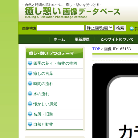
～自然と時間の流れの中に、癒し・憩いを見つける～
TOP
> 画像 ID:165153
四季の花々・植物の推移
癒しの言葉
時間の流れ
水の流れ
懐かしい風景
名所・旧跡
自然と動物