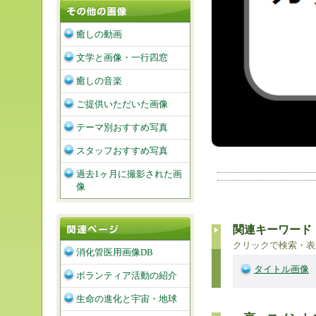
癒しの動画
文学と画像・一行四窓
癒しの音楽
ご提供いただいた画像
テーマ別おすすめ写真
スタッフおすすめ写真
過去1ヶ月に撮影された画
像
関連キーワード
クリックで検索・表
消化管医用画像DB
タイトル画像
ボランティア活動の紹介
生命の進化と宇宙・地球