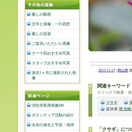
癒しの動画
文学と画像・一行四窓
癒しの音楽
ご提供いただいた画像
テーマ別おすすめ写真
スタッフおすすめ写真
2013-11-17
/
岡山県
真
過去1ヶ月に撮影された画
像
関連キーワード
クリックで検索・表
クサギ
消化管医用画像DB
提供者:
潮 信輔
ボランティア活動の紹介
生命の進化と宇宙・地球
「クサギ」につ