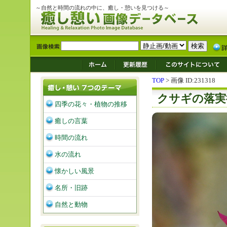
～自然と時間の流れの中に、癒し・憩いを見つける～
TOP
> 画像 ID:231318
クサギの落実
四季の花々・植物の推移
癒しの言葉
時間の流れ
水の流れ
懐かしい風景
名所・旧跡
自然と動物