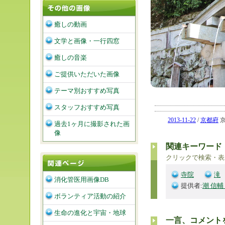
癒しの動画
文学と画像・一行四窓
癒しの音楽
ご提供いただいた画像
テーマ別おすすめ写真
スタッフおすすめ写真
2013-11-22
/
京都府
京
過去1ヶ月に撮影された画
像
関連キーワード
クリックで検索・表
寺院
滝
消化管医用画像DB
提供者:
潮 信輔
ボランティア活動の紹介
生命の進化と宇宙・地球
一言、コメント