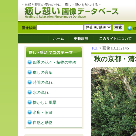
～自然と時間の流れの中に、癒し・憩いを見つける～
TOP
> 画像 ID:232145
秋の京都・清
四季の花々・植物の推移
癒しの言葉
時間の流れ
水の流れ
懐かしい風景
名所・旧跡
自然と動物