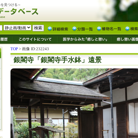
いを見つける～
TOP
> 画像 ID:232243
銀閣寺「銀閣寺手水鉢」遠景