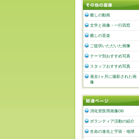
癒しの動画
文学と画像・一行四窓
癒しの音楽
ご提供いただいた画像
テーマ別おすすめ写真
スタッフおすすめ写真
過去1ヶ月に撮影された画
像
消化管医用画像DB
ボランティア活動の紹介
生命の進化と宇宙・地球