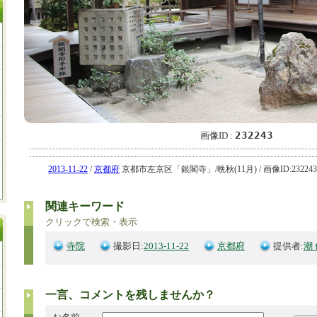
232243
画像ID :
2013-11-22
/
京都府
京都市左京区「銀閣寺」/晩秋(11月) / 画像ID:232243
関連キーワード
クリックで検索・表示
寺院
撮影日:
2013-11-22
京都府
提供者:
潮
一言、コメントを残しませんか？