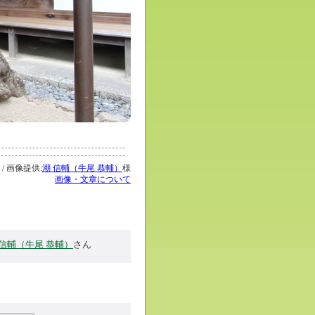
 / 画像提供:
潮 信輔（牛尾 恭輔）
様
画像・文章について
 信輔（牛尾 恭輔）
さん