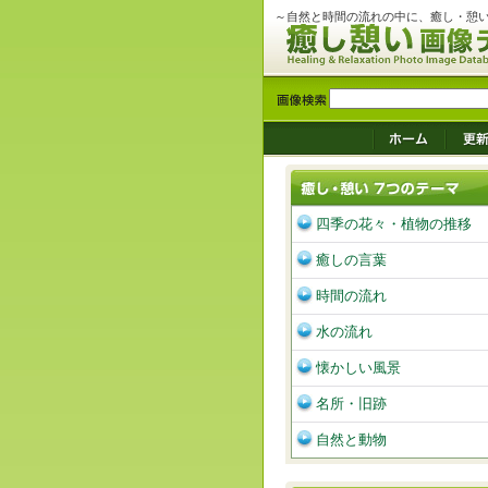
～自然と時間の流れの中に、癒し・憩
四季の花々・植物の推移
癒しの言葉
時間の流れ
水の流れ
懐かしい風景
名所・旧跡
自然と動物