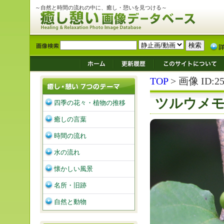
～自然と時間の流れの中に、癒し・憩いを見つける～
TOP
> 画像 ID:25
ツルウメ
四季の花々・植物の推移
癒しの言葉
時間の流れ
水の流れ
懐かしい風景
名所・旧跡
自然と動物