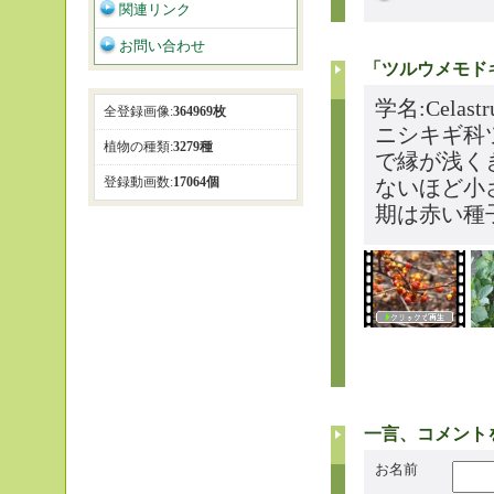
関連リンク
お問い合わせ
「ツルウメモド
学名:Celast
全登録画像:
364969枚
ニシキギ科
植物の種類:
3279種
で縁が浅く
登録動画数:
17064個
ないほど小
期は赤い種
一言、コメント
お名前