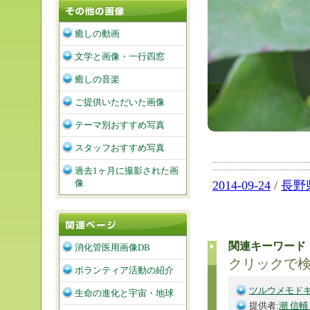
癒しの動画
文学と画像・一行四窓
癒しの音楽
ご提供いただいた画像
テーマ別おすすめ写真
スタッフおすすめ写真
過去1ヶ月に撮影された画
像
2014-09-24
/
長野
関連キーワード
消化管医用画像DB
クリックで
ボランティア活動の紹介
ツルウメモド
生命の進化と宇宙・地球
提供者:
潮 信輔