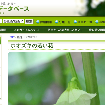
いを見つける～
TOP
> 画像 ID:294783
ホオズキの若い花