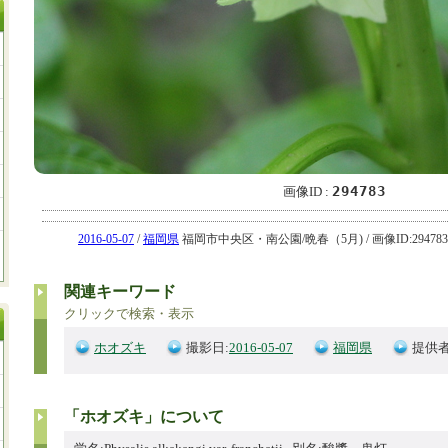
294783
画像ID :
2016-05-07
/
福岡県
福岡市中央区・南公園/晩春（5月) / 画像ID:294783
関連キーワード
クリックで検索・表示
ホオズキ
撮影日:
2016-05-07
福岡県
提供者
「ホオズキ」について