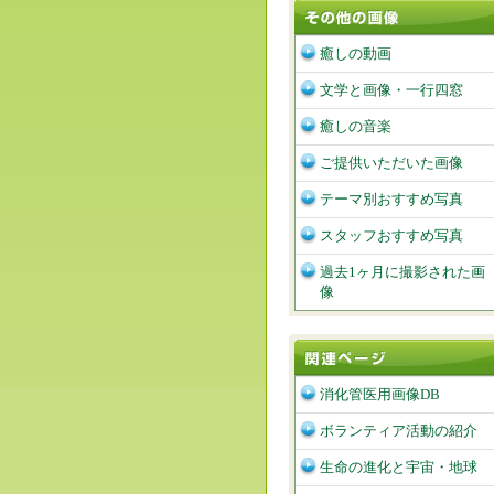
癒しの動画
文学と画像・一行四窓
癒しの音楽
ご提供いただいた画像
テーマ別おすすめ写真
スタッフおすすめ写真
過去1ヶ月に撮影された画
像
消化管医用画像DB
ボランティア活動の紹介
生命の進化と宇宙・地球