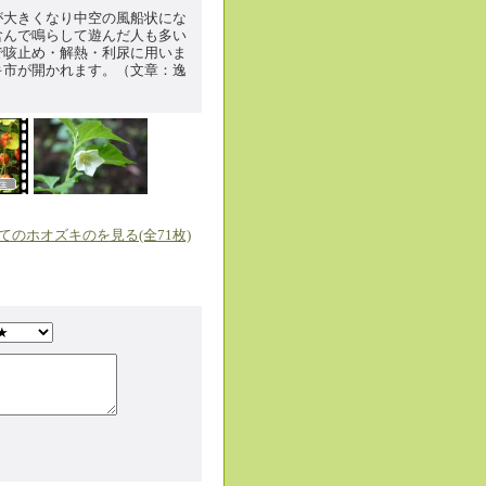
が大きくなり中空の風船状にな
含んで鳴らして遊んだ人も多い
で咳止め・解熱・利尿に用いま
キ市が開かれます。（文章：逸
てのホオズキのを見る(全71枚)