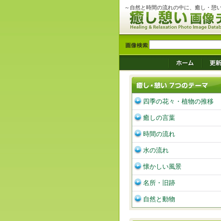
～自然と時間の流れの中に、癒し・憩
四季の花々・植物の推移
癒しの言葉
時間の流れ
水の流れ
懐かしい風景
名所・旧跡
自然と動物