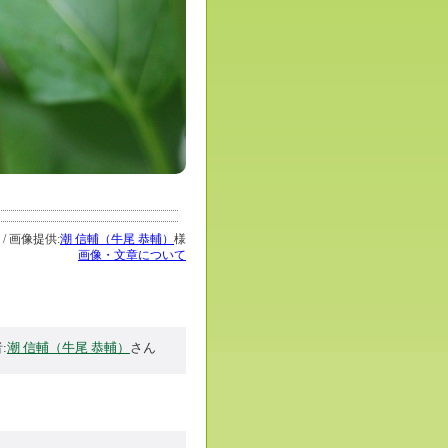
 / 画像提供:
潮 信輔（牛尾 恭輔）
様
画像・文章について
:
潮 信輔（牛尾 恭輔）
さん