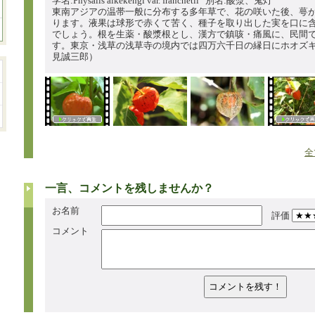
学名:Physalis alkekengi var. franchetii 別名:酸漿、鬼灯
東南アジアの温帯一般に分布する多年草で、花の咲いた後、萼
ります。液果は球形で赤くて苦く、種子を取り出した実を口に
でしょう。根を生薬・酸漿根とし、漢方で鎮咳・痛風に、民間
す。東京・浅草の浅草寺の境内では四万六千日の縁日にホオズ
見誠三郎）
全
一言、コメントを残しませんか？
お名前
評価
コメント