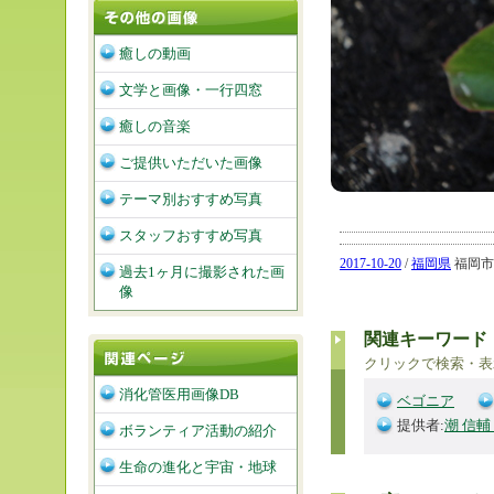
癒しの動画
文学と画像・一行四窓
癒しの音楽
ご提供いただいた画像
テーマ別おすすめ写真
スタッフおすすめ写真
2017-10-20
/
福岡県
福岡市南
過去1ヶ月に撮影された画
像
関連キーワード
クリックで検索・表
消化管医用画像DB
ベゴニア
提供者:
潮 信輔
ボランティア活動の紹介
生命の進化と宇宙・地球