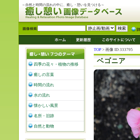
～自然と時間の流れの中に、癒し・憩いを見つける～
TOP
> 画像 ID:333795
ベゴニア
四季の花々・植物の推移
癒しの言葉
時間の流れ
水の流れ
懐かしい風景
名所・旧跡
自然と動物