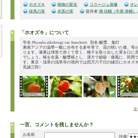
ホオズキ
植物の変化
コラージュ画像
オレ
緑系の実
赤系の実
提供者:
潮 信輔（牛尾 恭輔）
「ホオズキ」について
学名:Physalis alkekengi var. franchetii 別名:酸漿、鬼灯
東南アジアの温帯一般に分布する多年草で、花の咲いた後、萼
ります。液果は球形で赤くて苦く、種子を取り出した実を口に
でしょう。根を生薬・酸漿根とし、漢方で鎮咳・痛風に、民間
す。東京・浅草の浅草寺の境内では四万六千日の縁日にホオズ
見誠三郎）
全
一言、コメントを残しませんか？
お名前
評価