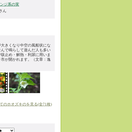
ンジ系の実
さん
が大きくなり中空の風船状にな
含んで鳴らして遊んだ人も多い
で咳止め・解熱・利尿に用いま
キ市が開かれます。（文章：逸
てのホオズキのを見る(全71枚)