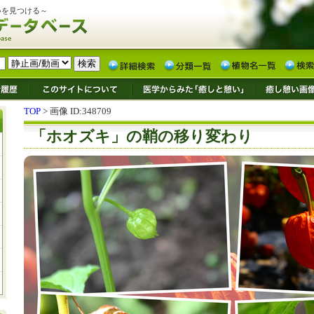
いを見つける～
TOP
> 画像 ID:348709
「ホオズキ」の鞘の移り変わり