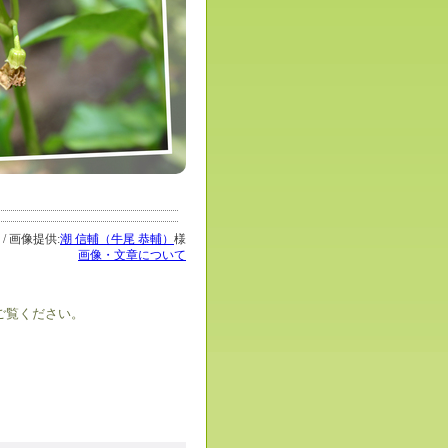
9 / 画像提供:
潮 信輔（牛尾 恭輔）
様
画像・文章について
ご覧ください。