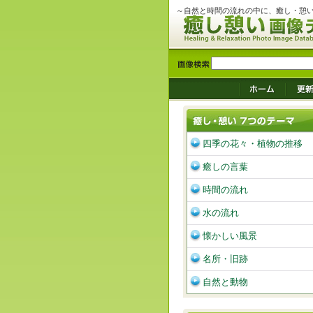
～自然と時間の流れの中に、癒し・憩
四季の花々・植物の推移
癒しの言葉
時間の流れ
水の流れ
懐かしい風景
名所・旧跡
自然と動物