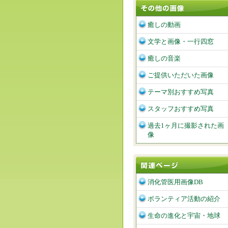
癒しの動画
文学と画像・一行四窓
癒しの音楽
ご提供いただいた画像
テーマ別おすすめ写真
スタッフおすすめ写真
過去1ヶ月に撮影された画
像
消化管医用画像DB
ボランティア活動の紹介
生命の進化と宇宙・地球