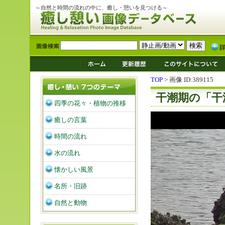
～自然と時間の流れの中に、癒し・憩いを見つける～
TOP
> 画像 ID:389115
干潮期の「干
四季の花々・植物の推移
癒しの言葉
時間の流れ
水の流れ
懐かしい風景
名所・旧跡
自然と動物