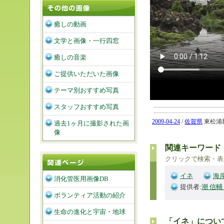
癒しの動画
文学と画像・一行四窓
癒しの音楽
ご提供いただいた画像
テーマ別おすすめ写真
スタッフおすすめ写真
2009-04-24
/
佐賀県
東松浦郡玄
過去1ヶ月に撮影された画
像
関連キーワード
クリックで検索・表
イネ
海
消化管医用画像DB
提供者:
潮 信輔
ボランティア活動の紹介
生命の進化と宇宙・地球
「イネ」につい