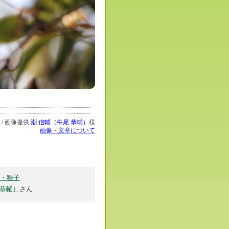
 / 画像提供:
潮 信輔（牛尾 恭輔）
様
画像・文章について
・種子
 恭輔）
さん