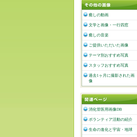
癒しの動画
文学と画像・一行四窓
癒しの音楽
ご提供いただいた画像
テーマ別おすすめ写真
スタッフおすすめ写真
過去1ヶ月に撮影された画
像
消化管医用画像DB
ボランティア活動の紹介
生命の進化と宇宙・地球