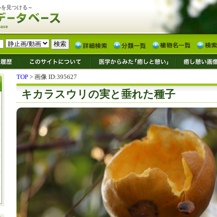
いを見つける～
TOP
> 画像 ID:395627
キカラスウリの実と垂れた種子