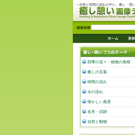
～自然と時間の流れの中に、癒し・憩
四季の花々・植物の推移
癒しの言葉
時間の流れ
水の流れ
懐かしい風景
名所・旧跡
自然と動物