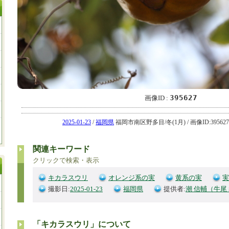
395627
画像ID :
2025-01-23
/
福岡県
福岡市南区野多目/冬(1月) / 画像ID:395627
関連キーワード
クリックで検索・表示
キカラスウリ
オレンジ系の実
黄系の実
実
撮影日:
2025-01-23
福岡県
提供者:
潮 信輔（牛尾
「キカラスウリ」について