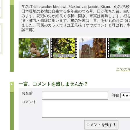
学名:Trichosanthes kirolowii Maxim. var. jaonica Kitam. 別名:括
日本暖地の各地に自生する多年生のつる草。日が落ちた後、白
みます。花冠の先が細長く糸状に開き、果実は黄熟します。根
痰・催乳・鎮咳に用います。根の粉末は、昔、あせもの時につ
ました。同属のカラスウリは王瓜根（オウガコン）と呼ばれ、
誠三郎）
全てのキ
一言、コメントを残しませんか？
お名前
評価
コメント