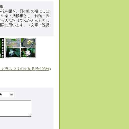
楼根
い花を開き、日の出の頃にしぼ
を生薬・括楼根とし、解熱・去
ける天瓜粉（てんかふん）とし
利尿に用います。（文章：逸見
カラスウリのを見る(全103枚)