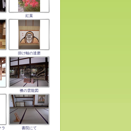
紅葉
掛け軸の達磨
襖の雲龍図
クラ
書院にて