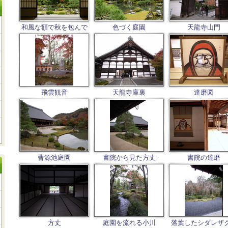
和風な額で秋を包んで
色づく庭園
天龍寺山門
飛雲観音
天龍寺庫裏
達磨図
曹源池庭園
書院から見た方丈
書院の達磨
方丈
庭園を流れる小川
落葉したシダレザ