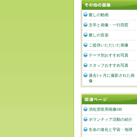
癒しの動画
文学と画像・一行四窓
癒しの音楽
ご提供いただいた画像
テーマ別おすすめ写真
スタッフおすすめ写真
過去1ヶ月に撮影された画
像
消化管医用画像DB
ボランティア活動の紹介
生命の進化と宇宙・地球