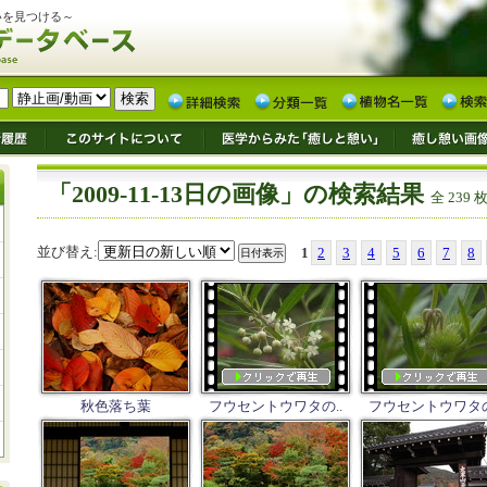
いを見つける～
「2009-11-13日の画像」の検索結果
全 239 
並び替え:
1
2
3
4
5
6
7
8
秋色落ち葉
フウセントウワタの..
フウセントウワタの