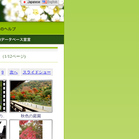
枚（1/12ページ)
9
次へ
スライドショー
..
秋色の庭園