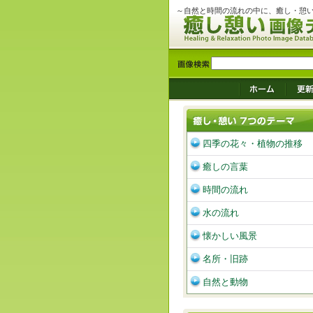
～自然と時間の流れの中に、癒し・憩
四季の花々・植物の推移
癒しの言葉
時間の流れ
水の流れ
懐かしい風景
名所・旧跡
自然と動物