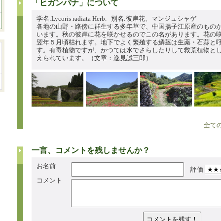
「ヒガンバナ」について
学名:Lycoris radiata Herb. 別名:彼岸花、マンジュシャゲ
各地の山野・路傍に群生する多年草で、中国揚子江原産のもの
います。秋の彼岸に花を咲かせるのでこの名があります。花の
翌年５月頃枯れます。地下でよく繁殖する鱗茎は生薬・石蒜と
す。有毒植物ですが、かつては水でさらしたりして救荒植物と
えられています。（文章：逸見誠三郎）
全ての
一言、コメントを残しませんか？
お名前
評価
コメント