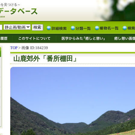
いを見つける～
TOP
> 画像 ID:184239
山鹿郊外「番所棚田」