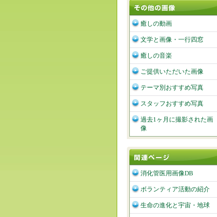
癒しの動画
文学と画像・一行四窓
癒しの音楽
ご提供いただいた画像
テーマ別おすすめ写真
スタッフおすすめ写真
過去1ヶ月に撮影された画
像
消化管医用画像DB
ボランティア活動の紹介
生命の進化と宇宙・地球