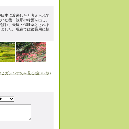
が日本に渡来したと考えられて
咲いた後、線形の緑葉を出し、
呼ばれ、去痰・催吐薬とされま
しました。現在では鑑賞用に植
ヒガンバナのを見る(全317枚)