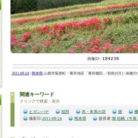
184239
画像ID :
2011-09-24
/
熊本県
山鹿市菊鹿町・番所地区「番所棚田」/初秋(9月) / 画像ID:184
関連キーワード
クリックで検索・表示
ヒガンバナ
稲田
赤・朱系の花
畑
撮影日:
2011-09-24
熊本県
提供者:
潮 信輔（牛尾