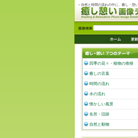
～自然と時間の流れの中に、癒し・憩
四季の花々・植物の推移
癒しの言葉
時間の流れ
水の流れ
懐かしい風景
名所・旧跡
自然と動物