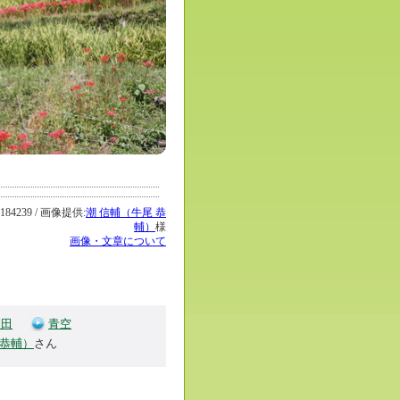
239 / 画像提供:
潮 信輔（牛尾 恭
輔）
様
画像・文章について
棚田
青空
 恭輔）
さん