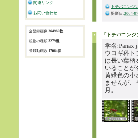
関連リンク
トチバニンジ
お問い合わせ
撮影日:
2004-07
全登録画像:
364969枚
「トチバニンジ
植物の種類:
3279種
学名:Pana
登録動画数:
17064個
ウコギ科ト
は長い葉柄
いることが
黄緑色の小
ませんが、
月。