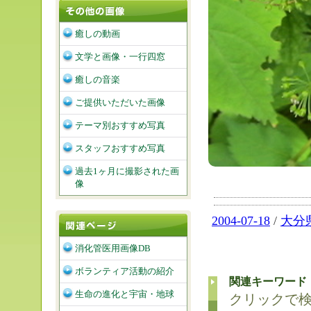
癒しの動画
文学と画像・一行四窓
癒しの音楽
ご提供いただいた画像
テーマ別おすすめ写真
スタッフおすすめ写真
過去1ヶ月に撮影された画
像
2004-07-18
/
大分
消化管医用画像DB
ボランティア活動の紹介
関連キーワード
生命の進化と宇宙・地球
クリックで