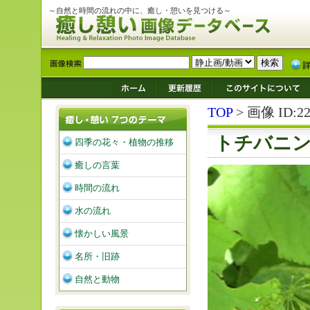
～自然と時間の流れの中に、癒し・憩いを見つける～
TOP
> 画像 ID:22
トチバニ
四季の花々・植物の推移
癒しの言葉
時間の流れ
水の流れ
懐かしい風景
名所・旧跡
自然と動物