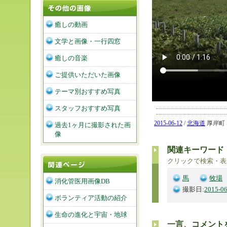
癒しの動画
文学と画像・一行四窓
癒しの音楽
ご提供いただいた画像
テーマ別おすすめ写真
スタッフおすすめ写真
2015-06-12
/
北海道
厚岸町「原
過去1ヶ月に撮影された画
像
関連キーワード
クリックで検索・表
馬
牧場
消化管医用画像DB
撮影日:
2015-06
ボランティア活動の紹介
生命の進化と宇宙・地球
一言、コメント