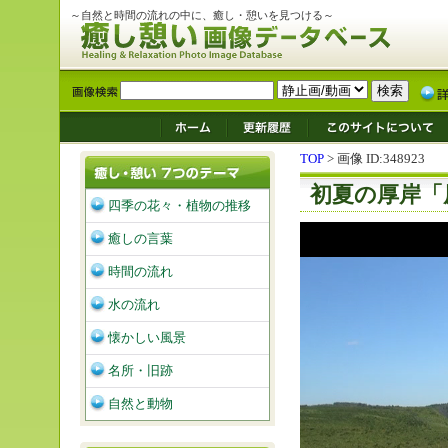
～自然と時間の流れの中に、癒し・憩いを見つける～
TOP
> 画像 ID:348923
初夏の厚岸「
四季の花々・植物の推移
癒しの言葉
時間の流れ
水の流れ
懐かしい風景
名所・旧跡
自然と動物