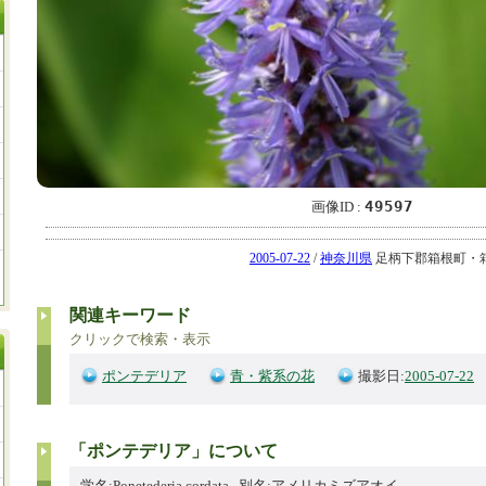
49597
画像ID :
2005-07-22
/
神奈川県
足柄下郡箱根町・箱根湿
関連キーワード
クリックで検索・表示
ポンテデリア
青・紫系の花
撮影日:
2005-07-22
「ポンテデリア」について
学名:Ponetederia cordata 別名:アメリカミズアオイ