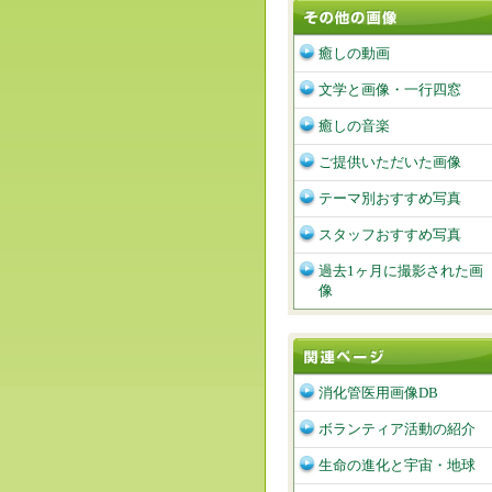
癒しの動画
文学と画像・一行四窓
癒しの音楽
ご提供いただいた画像
テーマ別おすすめ写真
スタッフおすすめ写真
過去1ヶ月に撮影された画
像
消化管医用画像DB
ボランティア活動の紹介
生命の進化と宇宙・地球