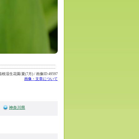
生花園/夏(7月) / 画像ID:49597
画像・文章について
神奈川県