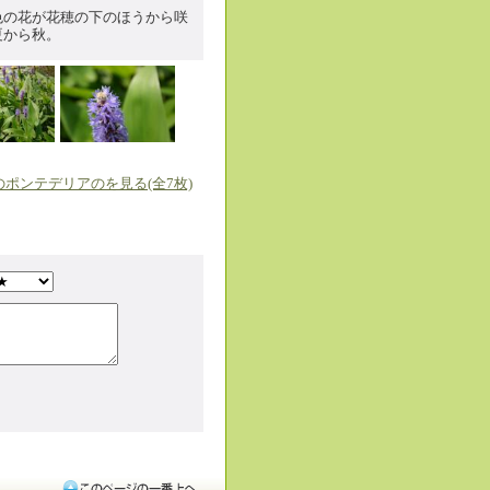
色の花が花穂の下のほうから咲
夏から秋。
のポンテデリアのを見る(全7枚)