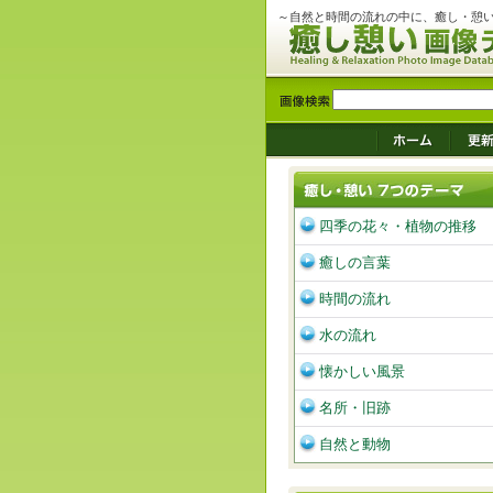
～自然と時間の流れの中に、癒し・憩
四季の花々・植物の推移
癒しの言葉
時間の流れ
水の流れ
懐かしい風景
名所・旧跡
自然と動物