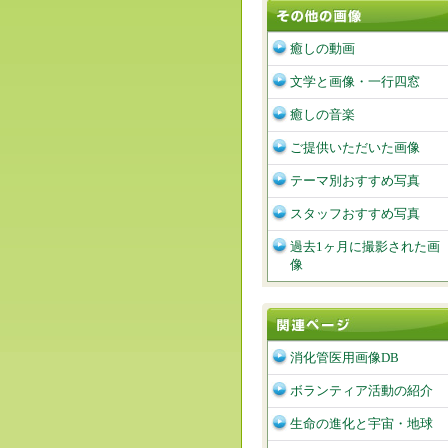
癒しの動画
文学と画像・一行四窓
癒しの音楽
ご提供いただいた画像
テーマ別おすすめ写真
スタッフおすすめ写真
過去1ヶ月に撮影された画
像
消化管医用画像DB
ボランティア活動の紹介
生命の進化と宇宙・地球