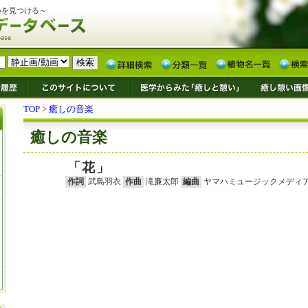
いを見つける～
TOP
>
癒しの音楽
癒しの音楽
「花」
作詞
武島羽衣
作曲
滝廉太郎
編曲
ヤマハミュージックメディ