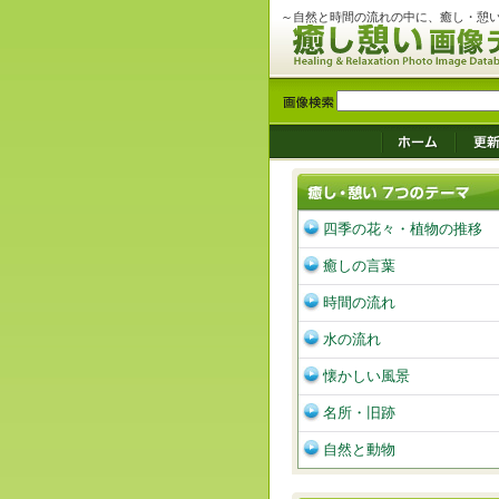
～自然と時間の流れの中に、癒し・憩
四季の花々・植物の推移
癒しの言葉
時間の流れ
水の流れ
懐かしい風景
名所・旧跡
自然と動物