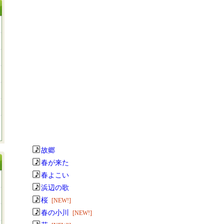
故郷
春が来た
春よこい
浜辺の歌
桜
[NEW!]
春の小川
[NEW!]