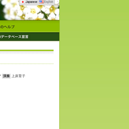
ア
演奏
上床育子