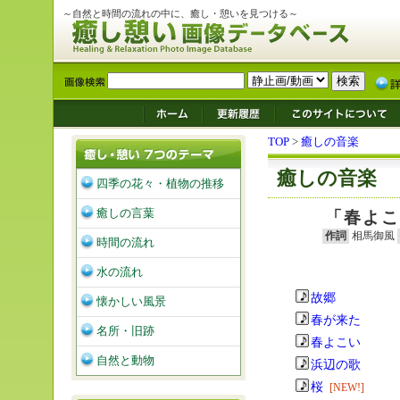
～自然と時間の流れの中に、癒し・憩いを見つける～
TOP
>
癒しの音楽
癒しの音楽
四季の花々・植物の推移
癒しの言葉
「春よこ
作詞
相馬御風
時間の流れ
水の流れ
故郷
懐かしい風景
春が来た
名所・旧跡
春よこい
自然と動物
浜辺の歌
桜
[NEW!]