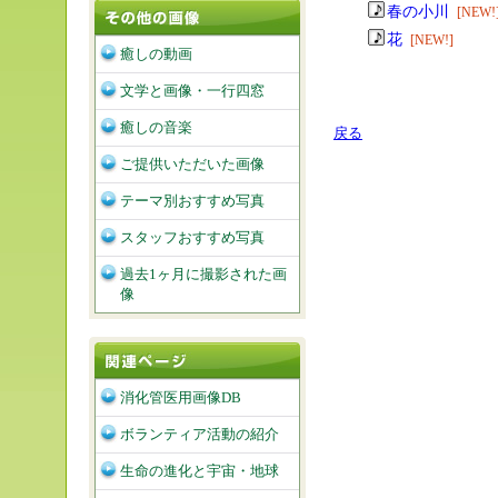
春の小川
[NEW!
花
[NEW!]
癒しの動画
文学と画像・一行四窓
癒しの音楽
戻る
ご提供いただいた画像
テーマ別おすすめ写真
スタッフおすすめ写真
過去1ヶ月に撮影された画
像
消化管医用画像DB
ボランティア活動の紹介
生命の進化と宇宙・地球